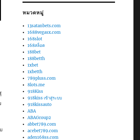
หมวดหมู่
13satanbets.com
1688vegasx.com
168slot
168สล็อต
188bet
188betth
1xbet
1xbetth
789pluss.com
8lots.me
918Kiss
่
918kiss เข้าสู่ระบบ
ย
918kissauto
ABA
ABAGroup2
abbet789.com
บบ
acebet789.com
aden168ss.com