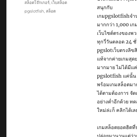
สล็อตโจ๊กเกอร์
,
เว็บสล็อต
สนุกกับ
ป้าย
pgslotfish
,
สล็อต
เกมpgslotfishจำ
กำกับ
มากกว่า 1,000 เก
เว็บไซต์ตรงของพว
ทุกวี่วันตลอด 24 ช
pgslotเว็บตรงลิขสิ
แท้จากค่ายเกมสุด
มากมาย ไม่ได้มีแค
pgslotfish แค่นั้น
พร้อมเกมสล็อตมาก
ได้ตามต้องการ จัด
อย่างต่ำอีกด้วย 
ใหม่ล่ะก็ คลิกได้
เกมสล็อตยอดฮิตที
ปล่อยมานานแต่ว่า