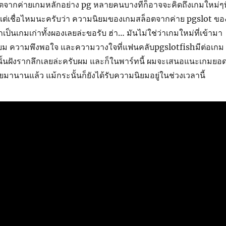
ตจากค่ายเกมหลักอย่าง pg หลายคนบางทีก็อาจจะคิดถึงเกมใหม่ๆที
ี้ แต่เชื่อไหมนะครับว่า ความนิยมของเกมสล็อตจากค่าย pgslot ขอ
กเป็นเกมเก่าทั้งผองเลยล่ะขอรับ ฮ่า… มันไม่ใช่ว่าเกมใหม่ที่เข้ามา
มนิยม ความพึงพอใจ และความวางใจที่แฟนคลับpgslotfishมีต่อเกม
นั้นฝังรากลึกเลยล่ะครับผม และก็ในพาร์ทนี้ ผมจะเสนอแนะเกมยอ
อยมานานแล้ว แม้กระนั้นก็ยังได้รับความนิยมอยู่ในช่วงเวลานี้