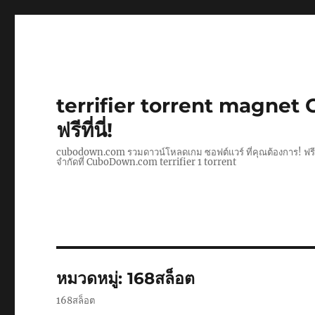
terrifier torrent magnet
ฟรีที่นี่!
cubodown.com รวมดาวน์โหลดเกม ซอฟต์แวร์ ที่คุณต้องการ! ฟรี ดา
จำกัดที่ CuboDown.com terrifier 1 torrent
หมวดหมู่:
168สล็อต
168สล็อต