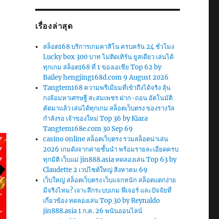
เรื่องล่าสุด
สล็อต168 บริการเกมคาสิโน ครบครัน 24 ชั่วโมง
Lucky box 300 บาท ไม่ติดเทิร์น ยูสเดียว เล่นได้
ทุกเกม สล็อต168 ที่ 1 ของเอเชีย Top 62 by
Bailey hengjing168d.com 9 August 2026
Tangtem168 ความพรีเมียมที่เข้าถึงได้จริง ลุ้น
กงล้อมหาเศรษฐี สะสมเพชร ฝาก-ถอน อัตโนมัติ
คัดมาแล้ว เล่นได้ทุกเกม สล็อตเว็บตรง ของรางวัล
กำลังรอ เจ้าของใหม่ Top 36 by Kiara
Tangtem168e.com 30 Sep 69
casino online สล็อตเว็บตรง รวมสล็อตน่าเล่น
2026 เกมดังจากค่ายชั้นนำ พร้อมรายละเอียดครบ
ทุกมิติ เว็บแม่ jin888.asia ทดลองเล่น Top 63 by
Claudette 2 เวปไซต์ใหญ่ สิงหาคม 69
เว็บใหญ่ สล็อตเว็บตรง เว็บแจกหนัก สล็อตแตกง่าย
มีจริงไหม? เจาะลึกระบบเกม ฟีเจอร์ และปัจจัยที่
เกี่ยวข้อง ทดลองเล่น Top 30 by Reynaldo
jin888.asia 1 ก.ค. 26 พนันออนไลน์