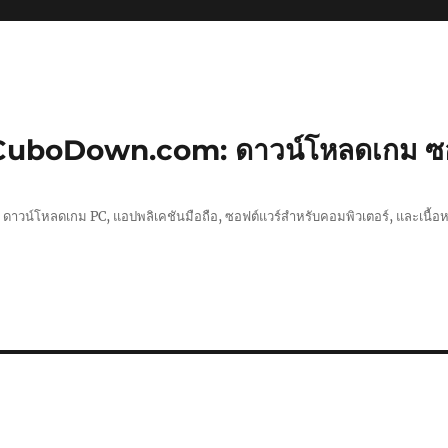
 CuboDown.com: ดาวน์โหลดเกม ซอฟ
วน์โหลดเกม PC, แอปพลิเคชันมือถือ, ซอฟต์แวร์สำหรับคอมพิวเตอร์, และเนื้อหาสำ