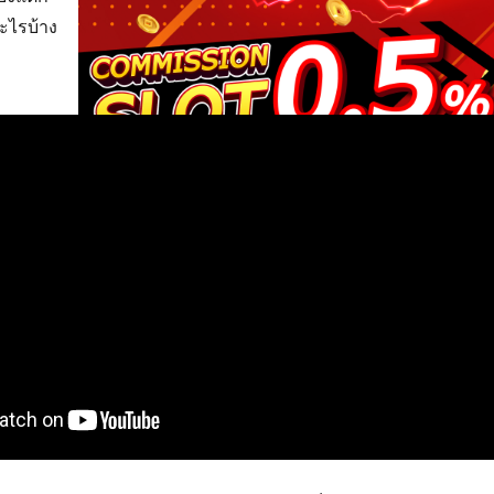
ะไรบ้าง