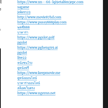
่
https://www.xn--66-lqi9etal8m3epc.com
sagame
ง
joker123
http://www.movie87hd.com
https://www.pussy888play.com
พุซซี่888
ด
บาคาร่า
https://www.pgslot.golf
pgslot
https://www.pgheng99.ai
pgslot
live22
หนังชนโรง
ดูหนังฟรี
https://www.keepmovie.me
ดูหนังออนไลน์
บาคาร่าออนไลน์
สล็อตเว็บตรง
https://www.ngernn.net