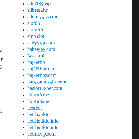
adm789.vip
allbet24hr
allone745s.com
alot66
alot666
amb slot
asb9999.com
babet555.com
กม
Baccarat
าก
baj88thb
ด้
baj88thbz.com
baj88thbz.com
ๆ
bar4game24hr.com
baslot168bet.com
bbp168.me
bbp168.me
bestbet
็ม
betflixtikto
betflixtikto.info
betflixtikto.info
betm4vip.com