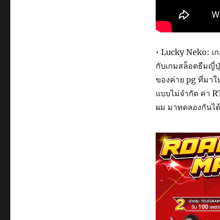
• Lucky Neko: เก
กับเกมสล็อตธีมญี
ของค่าย pg ที่มาใ
แบบไม่จำกัด ค่า R
ผม มาทดลองกันได้