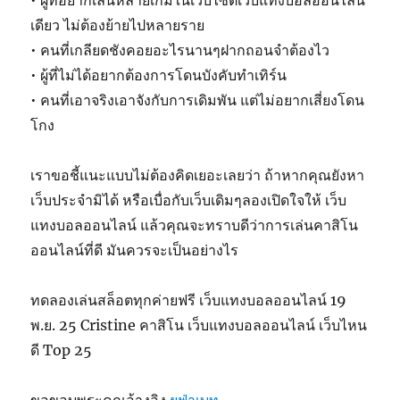
• ผู้ที่อยากเล่นหลายเกมในเว็บไซต์เว็บแทงบอลออนไลน์
เดียว ไม่ต้องย้ายไปหลายราย
• คนที่เกลียดชังคอยอะไรนานๆฝากถอนจำต้องไว
• ผู้ที่ไม่ได้อยากต้องการโดนบังคับทำเทิร์น
• คนที่เอาจริงเอาจังกับการเดิมพัน แต่ไม่อยากเสี่ยงโดน
โกง
เราขอชี้แนะแบบไม่ต้องคิดเยอะเลยว่า ถ้าหากคุณยังหา
เว็บประจำมิได้ หรือเบื่อกับเว็บเดิมๆลองเปิดใจให้ เว็บ
แทงบอลออนไลน์ แล้วคุณจะทราบดีว่าการเล่นคาสิโน
ออนไลน์ที่ดี มันควรจะเป็นอย่างไร
ทดลองเล่นสล็อตทุกค่ายฟรี เว็บแทงบอลออนไลน์ 19
พ.ย. 25 Cristine คาสิโน เว็บแทงบอลออนไลน์ เว็บไหน
ดี Top 25