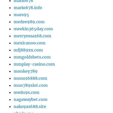
mario678
mario678.info
mars95
medee989.com
meekin365day.com
mercyrosa168.com
mexicanoo.com
mfj889xx.com
mmgoldsbets.com
mmplay-casino.com
monkey789
mono16888.com
mun789slot.com
mwin9s.com
nagawaybet.com
nakoya1688.site