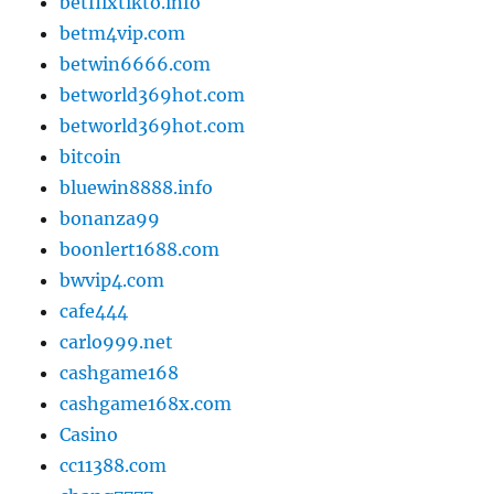
betflixtikto.info
betm4vip.com
betwin6666.com
betworld369hot.com
betworld369hot.com
bitcoin
bluewin8888.info
bonanza99
boonlert1688.com
bwvip4.com
cafe444
carlo999.net
cashgame168
cashgame168x.com
Casino
cc11388.com