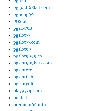
pgfish
pggold168bet.com
pgheng99
PGSlot
pgslot718
pgslot77
pgslot77.com
pgslot99
pgslot9999.co
pgslot999bets.com
pgslotceo
pgslotfish
pgslotgolf
play97vip.com
pokbet
premium66.info