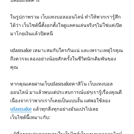
ปล่อยแชตค้าง
ในรูปภาพรวม เว็บแทงบอลออนไลน์ ทำให้พวกเรารู้สึก
ได้ว่า เว็บไซต์นี้ตั้งอกตั้งใจดูแลคนเล่นจริงๆไม่ใช่แค่เปิด
มาโกยเงินแล้วปิดหนี
ufasnake เหมาะสมกับใครกันแน่ และเพราะเหตุไรคุณ
ถึงควรจะลองอย่างน้อยสักครั้งในชีวิตนักเดิมพันของ
คุณ
หากคุณเคยผ่านเว็บufasnakeคาสิโน เว็บแทงบอล
ออนไลน์ มาแล้วพบแต่ประสบการณ์แย่ๆเรารู้เรื่องคุณดี
เนื่องจากว่าพวกเราก็เคยเป็นแบบงั้น แต่พอใช้ลอง
ufasnake
แล้วทุกสิ่งทุกอย่างมันแปรไปเลย
เว็บไซต์นี้เหมาะกับ: