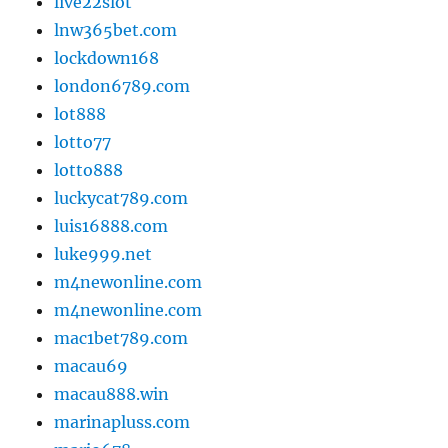
live22slot
lnw365bet.com
lockdown168
london6789.com
lot888
lotto77
lotto888
luckycat789.com
luis16888.com
luke999.net
m4newonline.com
m4newonline.com
mac1bet789.com
macau69
macau888.win
marinapluss.com