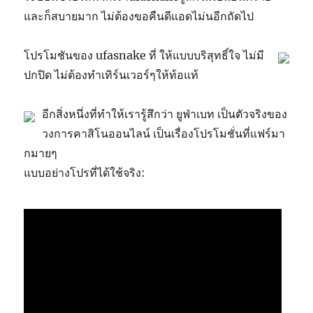
และก็สบายมาก ไม่ต้องขอคืนดีแอดไม่นอีกถัดไป
โปรโมชันของ ufasnake ที่ ให้แบบบริสุทธิ์ใจ ไม่มี
ปกปิด ไม่ต้องทำเทิร์นเวอร์ๆให้ท้อแท้
อีกสิ่งหนึ่งที่ทำให้เรารู้สึกว่า ยูฟ่าเบท เป็นตัวจริงของ
วงการคาสิโนออนไลน์ เป็นเรื่องโปรโมชั่นที่แฟร์มา
กมายๆ
แบบอย่างโปรที่ได้ใช้จริง: