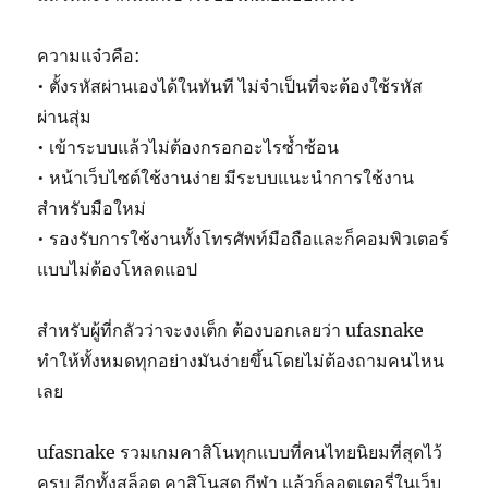
ความแจ๋วคือ:
• ตั้งรหัสผ่านเองได้ในทันที ไม่จำเป็นที่จะต้องใช้รหัส
ผ่านสุ่ม
• เข้าระบบแล้วไม่ต้องกรอกอะไรซ้ำซ้อน
• หน้าเว็บไซต์ใช้งานง่าย มีระบบแนะนำการใช้งาน
สำหรับมือใหม่
• รองรับการใช้งานทั้งโทรศัพท์มือถือและก็คอมพิวเตอร์
แบบไม่ต้องโหลดแอป
สำหรับผู้ที่กลัวว่าจะงงเต็ก ต้องบอกเลยว่า ufasnake
ทำให้ทั้งหมดทุกอย่างมันง่ายขึ้นโดยไม่ต้องถามคนไหน
เลย
ufasnake รวมเกมคาสิโนทุกแบบที่คนไทยนิยมที่สุดไว้
ครบ อีกทั้งสล็อต คาสิโนสด กีฬา แล้วก็ลอตเตอรี่ในเว็บ