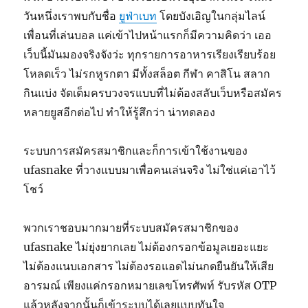
วันหนึ่งเราพบกับชื่อ
ยูฟ่าเบท
โดยบังเอิญในกลุ่มไลน์
เพื่อนที่เล่นบอล แค่เข้าไปหน้าแรกก็มีความคิดว่า เออ
เว็บนี้มันมองจริงจังว่ะ ทุกรายการอาหารเรียงเรียบร้อย
โหลดเร็ว ไม่รกหูรกตา มีทั้งสล็อต กีฬา คาสิโน สลาก
กินแบ่ง จัดเต็มครบวงจรแบบที่ไม่ต้องสลับเว็บหรือสมัคร
หลายยูสอีกต่อไป ทำให้รู้สึกว่า น่าทดลอง
ระบบการสมัครสมาชิกและก็การเข้าใช้งานของ
ufasnake ที่วางแบบมาเพื่อคนเล่นจริง ไม่ใช่แค่เอาไว้
โชว์
พวกเราชอบมากมายที่ระบบสมัครสมาชิกของ
ufasnake ไม่ยุ่งยากเลย ไม่ต้องกรอกข้อมูลเยอะแยะ
ไม่ต้องแนบเอกสาร ไม่ต้องรอแอดไม่นกดยืนยันให้เสีย
อารมณ์ เพียงแค่กรอกหมายเลขโทรศัพท์ รับรหัส OTP
แล้วหลังจากนั้นก็เข้าระบบได้เลยแบบทันใจ