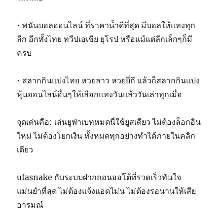
• พนันบอลออนไลน์ ที่ราคาน้ำดีที่สุด มีบอลให้แทงทุก
ลีก อีกทั้งไทย ทวีปเอเชีย ยุโรป หรือแม้แต่ลีกเล็กๆก็มี
ครบ
• สลากกินแบ่งไทย หวยลาว หวยยี่กี แล้วก็สลากกินแบ่ง
หุ้นออนไลน์อื่นๆให้เลือกแทงวันแล้ววันเล่าทุกเมื่อ
จุดเด่นคือ: เล่นยูฟ่าเบทหมดนี่ใช้ยูสเดียว ไม่ต้องล็อกอิน
ใหม่ ไม่ต้องโยกเงิน ทั้งหมดทุกอย่างทำได้ภายในคลิก
เดียว
ufasnake กับระบบฝากถอนออโต้ที่รวดเร็วทันใจ
แม่นยำที่สุด ไม่ต้องแจ้งแอดไม่น ไม่ต้องรอนานให้เสีย
อารมณ์