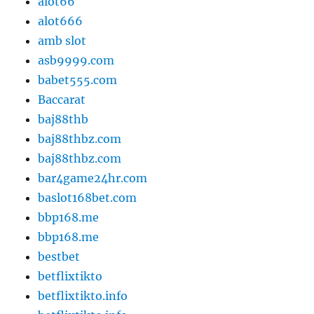
alot66
alot666
amb slot
asb9999.com
babet555.com
Baccarat
baj88thb
baj88thbz.com
baj88thbz.com
bar4game24hr.com
baslot168bet.com
bbp168.me
bbp168.me
bestbet
betflixtikto
betflixtikto.info