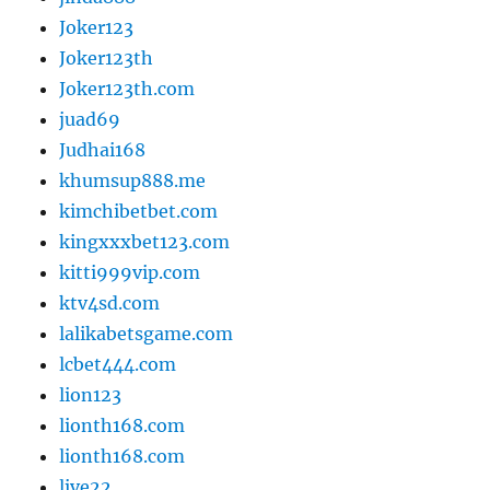
Joker123
Joker123th
Joker123th.com
juad69
Judhai168
khumsup888.me
kimchibetbet.com
kingxxxbet123.com
kitti999vip.com
ktv4sd.com
lalikabetsgame.com
lcbet444.com
lion123
lionth168.com
lionth168.com
live22