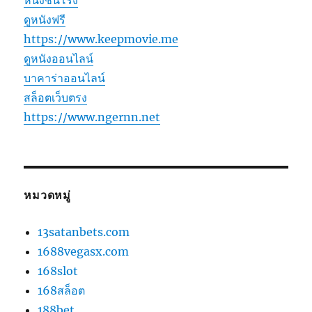
หนังชนโรง
ดูหนังฟรี
https://www.keepmovie.me
ดูหนังออนไลน์
บาคาร่าออนไลน์
สล็อตเว็บตรง
https://www.ngernn.net
หมวดหมู่
13satanbets.com
1688vegasx.com
168slot
168สล็อต
188bet