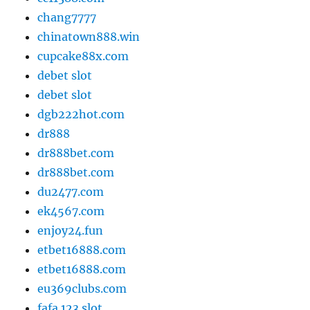
chang7777
chinatown888.win
cupcake88x.com
debet slot
debet slot
dgb222hot.com
dr888
dr888bet.com
dr888bet.com
du2477.com
ek4567.com
enjoy24.fun
etbet16888.com
etbet16888.com
eu369clubs.com
fafa 123 slot