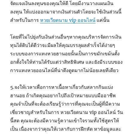
จัดแจงเงินลงทุนของคุณให้ดี โดยมีงานวางแผนเงิน
ลงทุน ให้แบ่งออกมาจากเงินส่วนตัวโดยจะใช้เงินส่วนนี้
สำหรับในการ
หวยเวียดนาม vip ออนไลน์
แค่นั้น
โดยที่ไม่ไปยุ่งกับเงินส่วนอื่นๆหากคุณบริหารจัดการเงิน
ทุนได้ดิบได้ดีว่าจะมีผลให้คุณบรรลุผลสำเร็จได้ง่ายๆ
ระบบของการแทงหวยฮานอยนั้นเป็นการขมักเขม้นตั้ง
อกตั้งใจให้ท่านได้รับแต่ว่าสิทธิพิเศษ และยังมีระบบของ
การแทงหวยออนไลน์ที่น่าดึงดูดมากไม่น้อยเลยทีเดียว
5.จงให้เวลาเพื่อการหาเนื้อหาเกี่ยวกับสลากกินแบ่ง
ฮานอย ถ้าเกิดคุณอยากไปถึงเป้าหมายแบบมืออาชีพ
คุณจำเป็นที่จะต้องเรียนรู้ว่าการที่คุณจะเป็นผู้ที่มีความ
เชี่ยวชาญสำหรับในการ หวยเวียดนาม vip ออนไลน์ วัน
นี้สด คุณจะต้องมีความรู้ความเข้าใจรวมทั้งใช้สูตรให้
เป็น เนื่องจากว่าคุณให้เวลากับการฝึกหัด หาข้อมูลและ