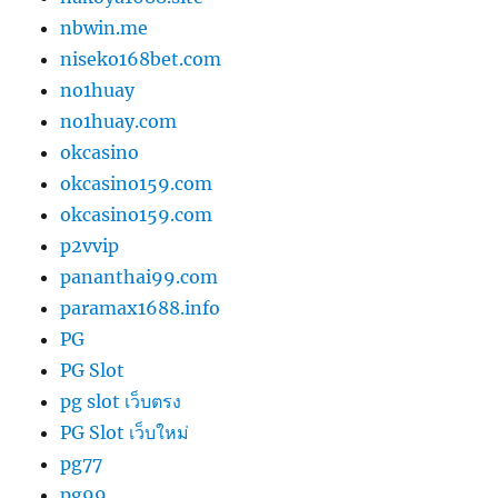
nbwin.me
niseko168bet.com
no1huay
no1huay.com
okcasino
okcasino159.com
okcasino159.com
p2vvip
pananthai99.com
paramax1688.info
PG
PG Slot
pg slot เว็บตรง
PG Slot เว็บใหม่
pg77
pg99