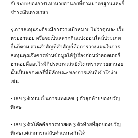
กับระบบของการแทงหวยฮานอยที่ตามมาตรฐานและก็
ชำระเงินตรงเวลา
4.การลงทุนจะต้องมีการวางเป้าหมาย ไม่ว่าคุณจะ เว็บ
หวยฮานอย หรือจะเป็นสลากกินแบ่งออนไลน์ประเภท
อื่นก็ตาม ส่วนสำคัญที่สำคัญก็คือการวางแผนในการ
ลงทุนคุณจึงควรอ่านข้อมูลให้รู้เรื่องก่อนว่าลอตเตอรี่
ฮานอยคืออะไรมีกี่ประเภทเล่นยังไง เพราะหวยฮานอย
นั้นเป็นลอตเตอรี่ที่มีลักษณะของการเล่นที่เข้าใจง่าย
เช่น
• เลข 3 ตัวบน เป็นการแทงเลข 3 ตัวสุดท้ายของขวัญ
พิเศษ
• เลข 3 ตัวโต๊ดคือการทายผล 3 ตัวท้ายที่สุดของขวัญ
พิเศษแต่สามารถสลับตำแหน่งกันได้