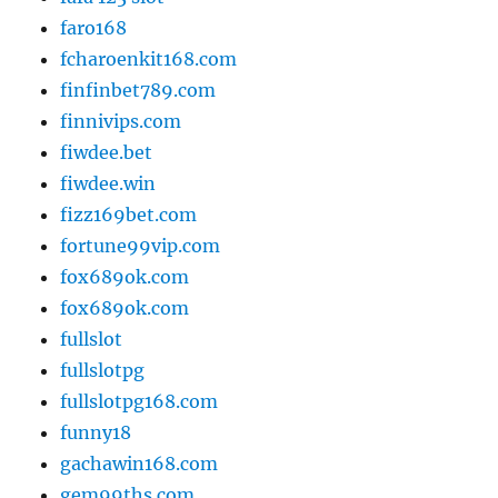
faro168
fcharoenkit168.com
finfinbet789.com
finnivips.com
fiwdee.bet
fiwdee.win
fizz169bet.com
fortune99vip.com
fox689ok.com
fox689ok.com
fullslot
fullslotpg
fullslotpg168.com
funny18
gachawin168.com
gem99ths.com