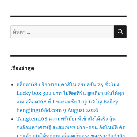
เมื่อ
หมู่
กำกับ
ค้นห
ค้นหา:
เรื่องล่าสุด
สล็อต168 บริการเกมคาสิโน ครบครัน 24 ชั่วโมง
Lucky box 300 บาท ไม่ติดเทิร์น ยูสเดียว เล่นได้ทุก
เกม สล็อต168 ที่ 1 ของเอเชีย Top 62 by Bailey
hengjing168d.com 9 August 2026
Tangtem168 ความพรีเมียมที่เข้าถึงได้จริง ลุ้น
กงล้อมหาเศรษฐี สะสมเพชร ฝาก-ถอน อัตโนมัติ คัด
มาแล้ว เล่นได้ทุกเกม สล็อตเว็บตรง ของรางวัลกำลัง