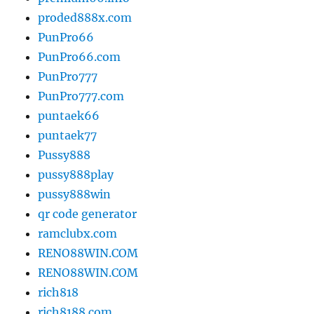
proded888x.com
PunPro66
PunPro66.com
PunPro777
PunPro777.com
puntaek66
puntaek77
Pussy888
pussy888play
pussy888win
qr code generator
ramclubx.com
RENO88WIN.COM
RENO88WIN.COM
rich818
rich8188.com