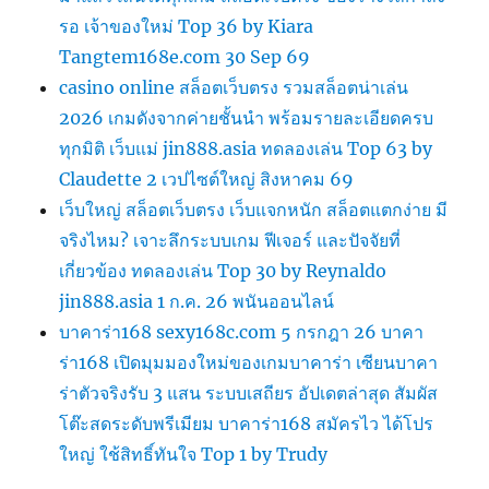
รอ เจ้าของใหม่ Top 36 by Kiara
Tangtem168e.com 30 Sep 69
casino online สล็อตเว็บตรง รวมสล็อตน่าเล่น
2026 เกมดังจากค่ายชั้นนำ พร้อมรายละเอียดครบ
ทุกมิติ เว็บแม่ jin888.asia ทดลองเล่น Top 63 by
Claudette 2 เวปไซต์ใหญ่ สิงหาคม 69
เว็บใหญ่ สล็อตเว็บตรง เว็บแจกหนัก สล็อตแตกง่าย มี
จริงไหม? เจาะลึกระบบเกม ฟีเจอร์ และปัจจัยที่
เกี่ยวข้อง ทดลองเล่น Top 30 by Reynaldo
jin888.asia 1 ก.ค. 26 พนันออนไลน์
บาคาร่า168 sexy168c.com 5 กรกฎา 26 บาคา
ร่า168 เปิดมุมมองใหม่ของเกมบาคาร่า เซียนบาคา
ร่าตัวจริงรับ 3 แสน ระบบเสถียร อัปเดตล่าสุด สัมผัส
โต๊ะสดระดับพรีเมียม บาคาร่า168 สมัครไว ได้โปร
ใหญ่ ใช้สิทธิ์ทันใจ Top 1 by Trudy