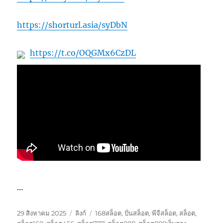
https://shorturl.asia/syDbN
https://t.co/OQGMx6CzDL
…
เขียน
รูป
หมวด
29 สิงหาคม 2025
ลิงก์
168สล็อต
,
ปั่นสล็อต
,
พีจีสล็อต
,
สล็อต
,
เมื่อ
แบบ
หมู่