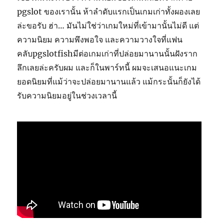
pgslot ของเรานั้น ห้าลำดับแรกเป็นเกมเก่าทั้งผองเลย
ล่ะขอรับ ฮ่า… มันไม่ใช่ว่าเกมใหม่ที่เข้ามานั้นไม่ดี แต่
ความนิยม ความพึงพอใจ และความวางใจที่แฟน
คลับpgslotfishมีต่อเกมเก่าที่ปล่อยมานานนั้นฝังราก
ลึกเลยล่ะครับผม และก็ในพาร์ทนี้ ผมจะเสนอแนะเกม
ยอดนิยมที่แม้ว่าจะปล่อยมานานแล้ว แม้กระนั้นก็ยังได้
รับความนิยมอยู่ในช่วงเวลานี้