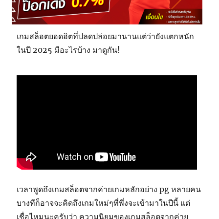
เกมสล็อตยอดฮิตที่ปลดปล่อยมานานแต่ว่ายังแตกหนัก
ในปี 2025 มีอะไรบ้าง มาดูกัน!
เวลาพูดถึงเกมสล็อตจากค่ายเกมหลักอย่าง pg หลายคน
บางทีก็อาจจะคิดถึงเกมใหม่ๆที่พึ่งจะเข้ามาในปีนี้ แต่
เชื่อไหมนะครับว่า ความนิยมของเกมสล็อตจากค่าย