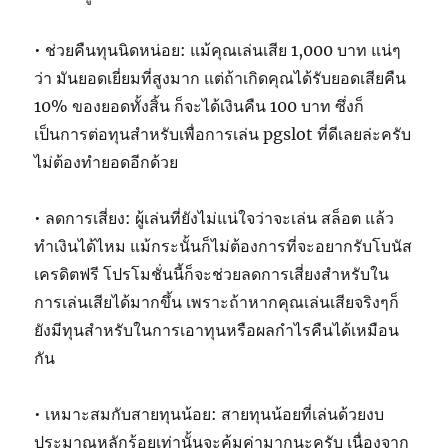
• ช่วยคืนทุนนิดหน่อย: แม้คุณเล่นเสีย 1,000 บาท แน่ๆ
ว่า มันยอดเยี่ยมที่สูงมาก แต่ถ้าเกิดคุณได้รับยอดเสียคืน
10% ของยอดทั้งสิ้น ก็จะได้เงินคืน 100 บาท ซึ่งก็
เป็นการต่อทุนสำหรับเพื่อการเล่น pgslot ที่ดีเลยล่ะครับ
ไม่ต้องทำยอดอีกด้วย
• ลดการเสี่ยง: ผู้เล่นที่ยังไม่แน่ใจว่าจะเล่น สล็อต แล้ว
ทำเงินได้ไหม แม้กระนั้นก็ไม่ต้องการที่จะอยากรับโบนัส
เครดิตฟรี โปรโมชั่นนี้ก็จะช่วยลดการเสี่ยงสำหรับใน
การเล่นเสียได้มากขึ้น เพราะถ้าหากคุณเล่นเสียจริงๆก็
ยังมีทุนสำหรับในการเอาทุนหรือผลกำไรคืนได้เหมือน
กัน
• เหมาะสมกับสายทุนน้อย: สายทุนน้อยที่เล่นด้วยงบ
ประมาณหลักร้อยเท่านั้นจะคุ้มค่ามากนะครับ เนื่องจาก