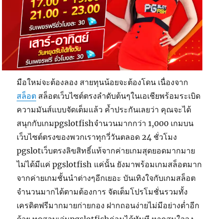
มือใหม่จะต้องลอง สายทุนน้อยจะต้องโดน เนื่องจาก
สล็อต
สล็อตเว็บไซต์ตรงลำดับต้นๆในเอเชียพร้อมระเบิด
ความมันส์แบบจัดเต็มแล้ว ค้ำประกันเลยว่า คุณจะได้
สนุกกับเกมpgslotfishจำนวนมากกว่า 1,000 เกมบน
เว็บไซต์ตรงของพวกเราทุกวี่วันตลอด 24 ชั่วโมง
pgslotเว็บตรงลิขสิทธิ์แท้จากค่ายเกมสุดยอดมากมาย
ไม่ได้มีแค่ pgslotfish แค่นั้น ยังมาพร้อมเกมสล็อตมาก
จากค่ายเกมชั้นนำต่างๆอีกเยอะ บันเทิงใจกับเกมสล็อต
จำนวนมากได้ตามต้องการ จัดเต็มโปรโมชั่นรวมทั้ง
เครดิตฟรีมากมายก่ายกอง ฝากถอนง่ายไม่มีอย่างต่ำอีก