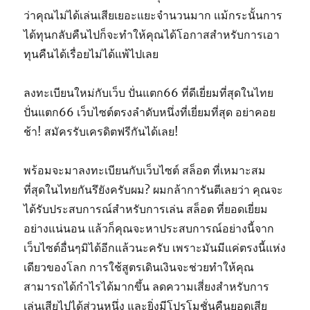
ว่าคุณไม่ได้เล่นเสียเยอะแยะจำนวนมาก แม้กระนั้นการ
ได้ทุนกลับคืนไปก็จะทำให้คุณได้โอกาสสำหรับการเอา
ทุนคืนได้เรื่อยไม่ได้แพ้ไปเลย
ลงทะเบียนใหม่กับเว็บ ปั่นแตก66 ที่ดีเยี่ยมที่สุดในไทย
ปั่นแตก66 เว็บไซต์ตรงลำดับหนึ่งที่เยี่ยมที่สุด อย่าคอย
ช้า! สมัครรับเครดิตฟรีกันได้เลย!
พร้อมจะมาลงทะเบียนกับเว็บไซต์ สล็อต ที่เหมาะสม
ที่สุดในไทยกันรึยังครับผม? ผมกล้าการันตีเลยว่า คุณจะ
ได้รับประสบการณ์สำหรับการเล่น สล็อต ที่ยอดเยี่ยม
อย่างแน่นอน แล้วก็คุณจะหาประสบการณ์อย่างนี้จาก
เว็บไซต์อื่นๆมิได้อีกแล้วนะครับ เพราะมันมีแค่ตรงนี้แห่ง
เดียวของโลก การใช้สูตรเดินเงินจะช่วยทำให้คุณ
สามารถได้กำไรได้มากขึ้น ลดความเสี่ยงสำหรับการ
เล่นเสียไปได้ส่วนหนึ่ง และยิ่งมีโปรโมชั่นคืนยอดเสีย