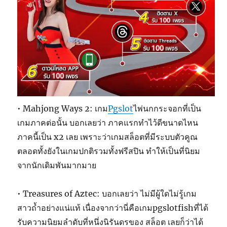
• Mahjong Ways 2: เกม
Pgslot
ไพ่นกกระจอกที่เป็น
เกมภาคต่อนั้น บอกเลยว่า ภาคแรกทำไว้ดีขนาดไหน
ภาคนี้เป็น x2 เลย เพราะว่าเกมสล็อตที่มีระบบตัวคูณ
ตลอดทั้งยังในเกมปกติรวมทั้งฟรีสปิน ทำให้เป็นที่นิยม
จากนักเดิมพันมากมาย
• Treasures of Aztec: บอกเลยว่า ไม่มีผู้ใดไม่รู้เกม
สาวถ้ำอย่างแน่แท้ เนื่องจากว่านี่คือเกมpgslotfishที่ได้
รับความนิยมลำดับที่หนึ่งนิรันดรของ สล็อต เลยก็ว่าได้