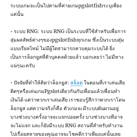
ระบบเกมจะเป็นไปตามที่ค่ายเกมpgslotfishระบุเพียง
แค่นั้น
• ระบบ RNG: ระบบ RNG เป็นระบบที่ใช้สำหรับเพื่อการ
สุ่มผลลัพธ์ต่างๆของpgslotfishทุกเกม ซึ่งเป็นระบบสุ่ม
แบบเรียลไทม์ ไม่มีผู้ใดสามารถควบคุมระบบได้ ยิ่ง
เป็นการล็อกยูสที่ตัวบุคคลด้วยแล้ว บอกเลยว่า ไม่มีทาง
แน่ๆนะครับ
• ปัจจัยที่ทำให้คิดว่าล็อกยูส:
สล็อต
ในตอนที่เราเล่นเสีย
ติดๆหรือเล่นเกมPgslotเดียวกันกับเพื่อนแล้วเพื่อนทำ
เงินได้ แต่ว่าพวกเราเล่นเสีย เราชอบรู้สึกว่าพวกเราโดน
ล็อกยูส แต่ความจริงก็คือ ตัวเกมจะมีระบบผันผวนอยู่
บางช่วงบางครั้งอาจจะแจกบ่อยครั้ง บางช่วงบางทีอาจ
จะไม่แจก และก็ยังมีระบบ RNG สถานที่สำหรับทำงาน
ไปเรื่อยสหายของคุณอาจจะโชคดีกว่าเพียงแค่นั้นเลย