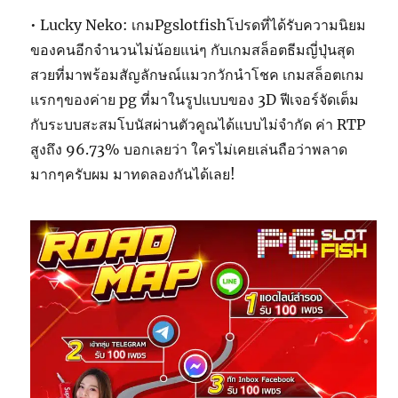
• Lucky Neko: เกมPgslotfishโปรดที่ได้รับความนิยม
ของคนอีกจำนวนไม่น้อยแน่ๆ กับเกมสล็อตธีมญี่ปุ่นสุด
สวยที่มาพร้อมสัญลักษณ์แมวกวักนำโชค เกมสล็อตเกม
แรกๆของค่าย pg ที่มาในรูปแบบของ 3D ฟีเจอร์จัดเต็ม
กับระบบสะสมโบนัสผ่านตัวคูณได้แบบไม่จำกัด ค่า RTP
สูงถึง 96.73% บอกเลยว่า ใครไม่เคยเล่นถือว่าพลาด
มากๆครับผม มาทดลองกันได้เลย!