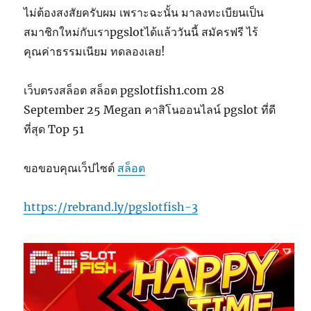
ไม่ต้องสงสัยครับผม เพราะฉะนั้น มาลงทะเบียนเป็น
สมาชิกใหม่กับเราpgslotได้แล้ววันนี้ สมัครฟรี ไร้
คุณค่าธรรมเนียม ทดลองเลย!
เว็บตรงสล็อต สล็อต pgslotfish1.com 28
September 25 Megan คาสิโนออนไลน์ pgslot ที่ดี
ที่สุด Top 51
ขอขอบคุณเว็ปไซต์
สล็อต
https://rebrand.ly/pgslotfish-3