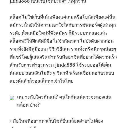
jinda888 เป็นเว็บไซต์ประจำในทุกวี่วัน
สล็อต ไม่ใช่เว็บที่เน้นเพียงแค่เกมหรือโบนัสเพียงแค่นั้น
แม้กระนั้นยังให้ความเอาใจใส่กับการซัพพอร์ตผู้เล่นทุก
ระดับ ตั้งแต่มือใหม่ที่พึ่งสมัคร ก็มีระบบทดลองเล่น
สล็อตฟรีให้ฝึกหัดฝีมือ ไม่จำกัดเวลา ไม่บังคับฝากก่อน
รวมทั้งยังมีคู่มือเกม รีวิววิธีเล่น รวมทั้งทริคนิดๆหน่อยๆ
ที่แชร์โดยผู้เล่นจริง สำหรับมืออาชีพที่อยากได้ความเร็ว
สำหรับการทำธุรกรรม jinda888 ใช้ระบบออโต้เต็ม
ต้นแบบ ถอนเงินไม่ถึง 5 วินาที พร้อมเชื่อมต่อกับระบบ
แบงค์แล้วก็วอลเล็ตทุกเจ้าในไทย
เหมาะกับใครกันแน่? คนใดกันแน่ควรจะลองเล่น
สล็อต บ้าง?
• มือใหม่ที่อยากหาเว็บไซต์ปั่นสล็อตง่ายๆไม่ต้อง