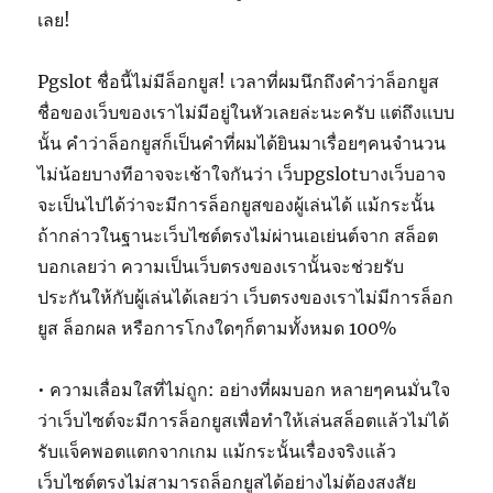
เลย!
Pgslot ชื่อนี้ไม่มีล็อกยูส! เวลาที่ผมนึกถึงคำว่าล็อกยูส
ชื่อของเว็บของเราไม่มีอยู่ในหัวเลยล่ะนะครับ แต่ถึงแบบ
นั้น คำว่าล็อกยูสก็เป็นคำที่ผมได้ยินมาเรื่อยๆคนจำนวน
ไม่น้อยบางทีอาจจะเช้าใจกันว่า เว็บpgslotบางเว็บอาจ
จะเป็นไปได้ว่าจะมีการล็อกยูสของผู้เล่นได้ แม้กระนั้น
ถ้ากล่าวในฐานะเว็บไซต์ตรงไม่ผ่านเอเย่นต์จาก สล็อต
บอกเลยว่า ความเป็นเว็บตรงของเรานั้นจะช่วยรับ
ประกันให้กับผู้เล่นได้เลยว่า เว็บตรงของเราไม่มีการล็อก
ยูส ล็อกผล หรือการโกงใดๆก็ตามทั้งหมด 100%
• ความเลื่อมใสที่ไม่ถูก: อย่างที่ผมบอก หลายๆคนมั่นใจ
ว่าเว็บไซต์จะมีการล็อกยูสเพื่อทำให้เล่นสล็อตแล้วไม่ได้
รับแจ็คพอตแตกจากเกม แม้กระนั้นเรื่องจริงแล้ว
เว็บไซต์ตรงไม่สามารถล็อกยูสได้อย่างไม่ต้องสงสัย