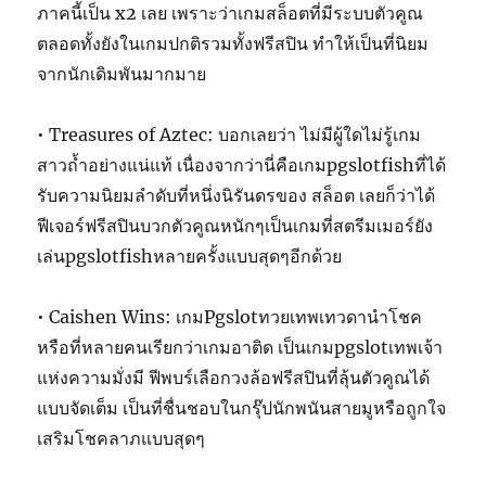
ภาคนี้เป็น x2 เลย เพราะว่าเกมสล็อตที่มีระบบตัวคูณ
ตลอดทั้งยังในเกมปกติรวมทั้งฟรีสปิน ทำให้เป็นที่นิยม
จากนักเดิมพันมากมาย
• Treasures of Aztec: บอกเลยว่า ไม่มีผู้ใดไม่รู้เกม
สาวถ้ำอย่างแน่แท้ เนื่องจากว่านี่คือเกมpgslotfishที่ได้
รับความนิยมลำดับที่หนึ่งนิรันดรของ สล็อต เลยก็ว่าได้
ฟีเจอร์ฟรีสปินบวกตัวคูณหนักๆเป็นเกมที่สตรีมเมอร์ยัง
เล่นpgslotfishหลายครั้งแบบสุดๆอีกด้วย
• Caishen Wins: เกมPgslotทวยเทพเทวดานำโชค
หรือที่หลายคนเรียกว่าเกมอาติด เป็นเกมpgslotเทพเจ้า
แห่งความมั่งมี ฟีพบร์เลือกวงล้อฟรีสปินที่ลุ้นตัวคูณได้
แบบจัดเต็ม เป็นที่ชื่นชอบในกรุ๊ปนักพนันสายมูหรือถูกใจ
เสริมโชคลาภแบบสุดๆ