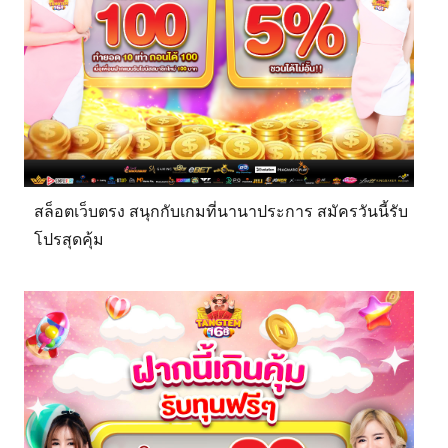
สล็อตเว็บตรง สนุกกับเกมที่นานาประการ สมัครวันนี้รับ
โปรสุดคุ้ม