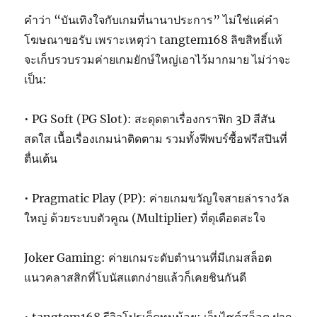
คำว่า “บันเทิงใจกับเกมที่นานาประการ” ไม่ใช่แค่คำ
โฆษณาขอรับ เพราะเหตุว่า tangtem168 ลิขสิทธิ์แท้
จะเก็บรวบรวมค่ายเกมยักษ์ใหญ่เอาไว้มากมาย ไม่ว่าจะ
เป็น:
• PG Soft (PG Slot): สะดุดตาเรื่องกราฟิก 3D สีสัน
สดใส เนื้อเรื่องเกมน่าติดตาม รวมทั้งฟีพบร์ซื้อฟรีสปินที่
ตื่นเต้น
• Pragmatic Play (PP): ค่ายเกมขวัญใจสายล่ารางวัล
ใหญ่ ด้วยระบบตัวคูณ (Multiplier) ที่ดุเดือดสะใจ
Joker Gaming: ค่ายเกมระดับตำนานที่มีเกมสล็อต
แนวคลาสสิกที่โบนัสแตกง่ายแล้วก็เคยชินกันดี