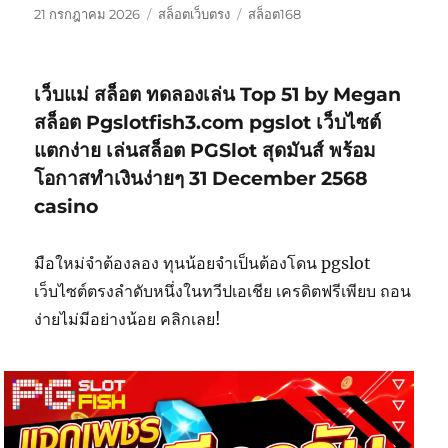
เขียน
หมวด
ป้าย
21 กรกฎาคม 2026
สล็อตเว็บตรง
สล็อต168
เมื่อ
หมู่
กำกับ
เว็บแม่ สล็อต ทดลองเล่น Top 51 by Megan
สล็อต Pgslotfish3.com pgslot เว็บไซต์
แตกง่าย เล่นสล็อต PGSlot สุดมันส์ พร้อม
โอกาสทำเงินง่ายๆ 31 December 2568
casino
มือใหม่จำต้องลอง ทุนน้อยจำเป็นต้องโดน pgslot
เว็บไซต์ตรงลำดับหนึ่งในทวีปเอเชีย เครดิตฟรีเพียบ ถอน
ง่ายไม่มีอย่างน้อย คลิกเลย!