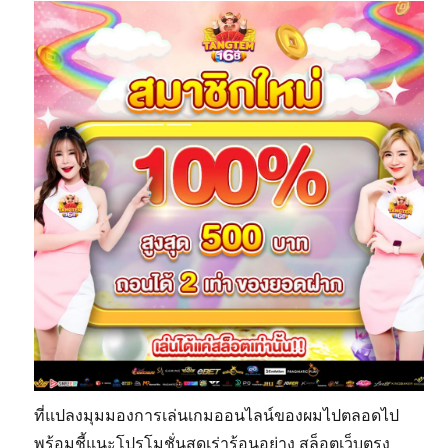
ที่แปลงมุมมองการเล่นเกมออนไลน์ของผมไปตลอดไป
พร้อมชี้แนะโปรโมชั่นสุดเร่าร้อนอย่าง สล็อตเว็บตรง