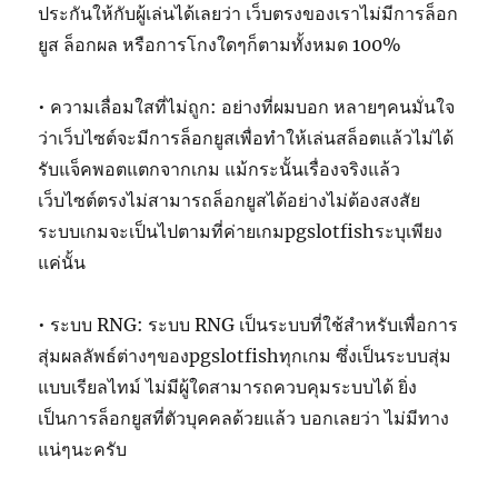
ประกันให้กับผู้เล่นได้เลยว่า เว็บตรงของเราไม่มีการล็อก
ยูส ล็อกผล หรือการโกงใดๆก็ตามทั้งหมด 100%
• ความเลื่อมใสที่ไม่ถูก: อย่างที่ผมบอก หลายๆคนมั่นใจ
ว่าเว็บไซต์จะมีการล็อกยูสเพื่อทำให้เล่นสล็อตแล้วไม่ได้
รับแจ็คพอตแตกจากเกม แม้กระนั้นเรื่องจริงแล้ว
เว็บไซต์ตรงไม่สามารถล็อกยูสได้อย่างไม่ต้องสงสัย
ระบบเกมจะเป็นไปตามที่ค่ายเกมpgslotfishระบุเพียง
แค่นั้น
• ระบบ RNG: ระบบ RNG เป็นระบบที่ใช้สำหรับเพื่อการ
สุ่มผลลัพธ์ต่างๆของpgslotfishทุกเกม ซึ่งเป็นระบบสุ่ม
แบบเรียลไทม์ ไม่มีผู้ใดสามารถควบคุมระบบได้ ยิ่ง
เป็นการล็อกยูสที่ตัวบุคคลด้วยแล้ว บอกเลยว่า ไม่มีทาง
แน่ๆนะครับ