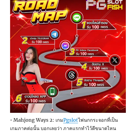
• Mahjong Ways 2: เกม
Pgslot
ไพ่นกกระจอกที่เป็น
เกมภาคต่อนั้น บอกเลยว่า ภาคแรกทำไว้ดีขนาดไหน