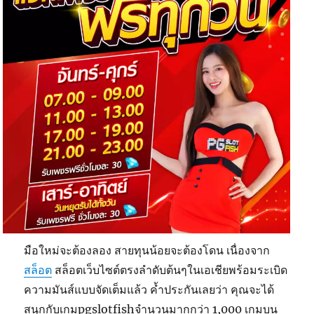
มือใหม่จะต้องลอง สายทุนน้อยจะต้องโดน เนื่องจาก
สล็อต
สล็อตเว็บไซต์ตรงลำดับต้นๆในเอเชียพร้อมระเบิด
ความมันส์แบบจัดเต็มแล้ว ค้ำประกันเลยว่า คุณจะได้
สนุกกับเกมpgslotfishจำนวนมากกว่า 1,000 เกมบน