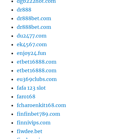
dgb222hot.com
dr888
dr888bet.com
dr888bet.com
du2477.com
ek4567.com
enjoy24.fun
etbet16888.com
etbet16888.com
eu369clubs.com
fafa 123 slot
faro168
fcharoenkit168.com
finfinbet789.com
finnivips.com
fiwdee.bet