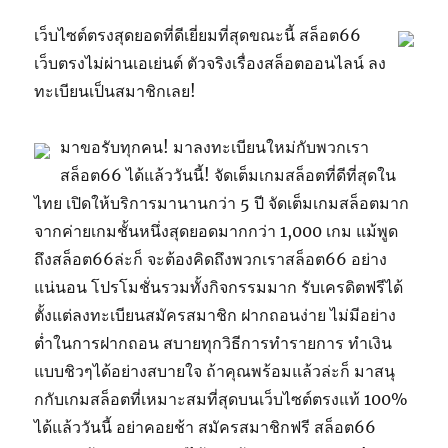
เว็บไซต์ตรงสุดยอดที่ดีเยี่ยมที่สุดขณะนี้ สล็อต66
เว็บตรงไม่ผ่านเอเย่นต์ ตัวจริงเรื่องสล็อตออนไลน์ ลง
ทะเบียนเป็นสมาชิกเลย!
มาขอรับทุกคน! มาลงทะเบียนใหม่กับพวกเรา
สล็อต66 ได้แล้ววันนี้! จัดเต็มเกมสล็อตที่ดีที่สุดใน
ไทย เปิดให้บริการมานานกว่า 5 ปี จัดเต็มเกมสล็อตมาก
จากค่ายเกมชั้นหนึ่งสุดยอดมากกว่า 1,000 เกม แม้พูด
ถึงสล็อต66ล่ะก็ จะต้องคิดถึงพวกเราสล็อต66 อย่าง
แน่นอน โปรโมชั่นรวมทั้งกิจกรรมมาก รับเครดิตฟรีได้
ตั้งแต่ลงทะเบียนสมัครสมาชิก ฝากถอนง่าย ไม่มีอย่าง
ต่ำในการฝากถอน สบายทุกวิธีการทำรายการ ทำเงิน
แบบชิวๆได้อย่างสบายใจ ถ้าคุณพร้อมแล้วล่ะก็ มาสนุ
กกับเกมสล็อตที่เหมาะสมที่สุดบนเว็บไซต์ตรงแท้ 100%
ได้แล้ววันนี้ อย่าคอยช้า สมัครสมาชิกฟรี สล็อต66