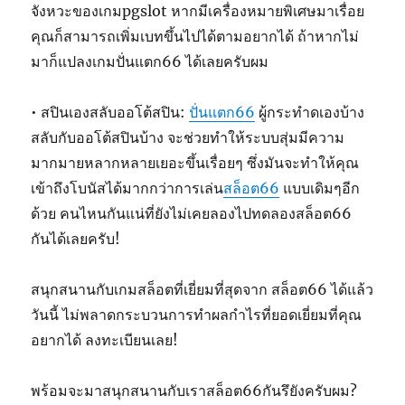
จังหวะของเกมpgslot หากมีเครื่องหมายพิเศษมาเรื่อย
คุณก็สามารถเพิ่มเบทขึ้นไปได้ตามอยากได้ ถ้าหากไม่
มาก็แปลงเกมปั่นแตก66 ได้เลยครับผม
• สปินเองสลับออโต้สปิน:
ปั่นแตก66
ผู้กระทำดเองบ้าง
สลับกับออโต้สปินบ้าง จะช่วยทำให้ระบบสุ่มมีความ
มากมายหลากหลายเยอะขึ้นเรื่อยๆ ซึ่งมันจะทำให้คุณ
เข้าถึงโบนัสได้มากกว่าการเล่น
สล็อต66
แบบเดิมๆอีก
ด้วย คนไหนกันแน่ที่ยังไม่เคยลองไปทดลองสล็อต66
กันได้เลยครับ!
สนุกสนานกับเกมสล็อตที่เยี่ยมที่สุดจาก สล็อต66 ได้แล้ว
วันนี้ ไม่พลาดกระบวนการทำผลกำไรที่ยอดเยี่ยมที่คุณ
อยากได้ ลงทะเบียนเลย!
พร้อมจะมาสนุกสนานกับเราสล็อต66กันรึยังครับผม?