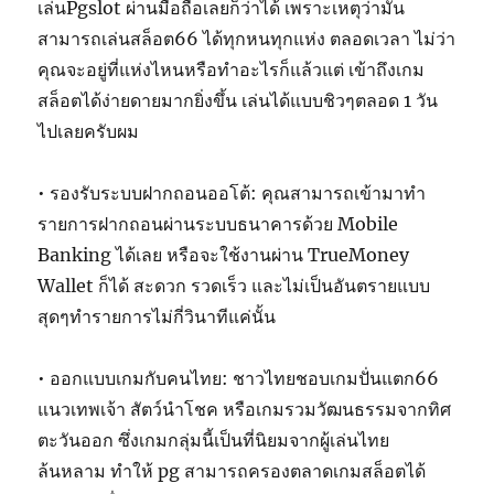
เล่นPgslot ผ่านมือถือเลยก็ว่าได้ เพราะเหตุว่ามัน
สามารถเล่นสล็อต66 ได้ทุกหนทุกแห่ง ตลอดเวลา ไม่ว่า
คุณจะอยู่ที่แห่งไหนหรือทำอะไรก็แล้วแต่ เข้าถึงเกม
สล็อตได้ง่ายดายมากยิ่งขึ้น เล่นได้แบบชิวๆตลอด 1 วัน
ไปเลยครับผม
• รองรับระบบฝากถอนออโต้: คุณสามารถเข้ามาทำ
รายการฝากถอนผ่านระบบธนาคารด้วย Mobile
Banking ได้เลย หรือจะใช้งานผ่าน TrueMoney
Wallet ก็ได้ สะดวก รวดเร็ว และไม่เป็นอันตรายแบบ
สุดๆทำรายการไม่กี่วินาทีแค่นั้น
• ออกแบบเกมกับคนไทย: ชาวไทยชอบเกมปั่นแตก66
แนวเทพเจ้า สัตว์นำโชค หรือเกมรวมวัฒนธรรมจากทิศ
ตะวันออก ซึ่งเกมกลุ่มนี้เป็นที่นิยมจากผู้เล่นไทย
ล้นหลาม ทำให้ pg สามารถครองตลาดเกมสล็อตได้