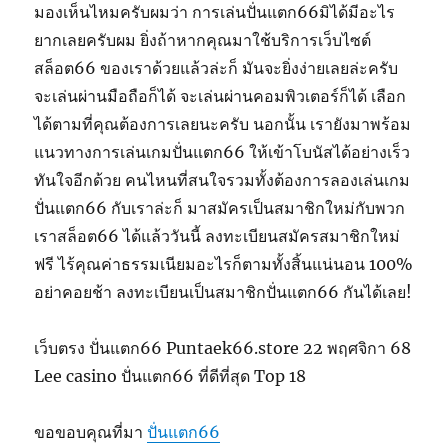
มองเห็นไหมครับผมว่า การเล่นปั่นแตก66มิได้มีอะไร
ยากเลยครับผม ยิ่งถ้าหากคุณมาใช้บริการเว็บไซต์
สล็อต66 ของเราด้วยแล้วล่ะก็ มันจะยิ่งง่ายเลยล่ะครับ
จะเล่นผ่านมือถือก็ได้ จะเล่นผ่านคอมพิวเตอร์ก็ได้ เลือก
ได้ตามที่คุณต้องการเลยนะครับ นอกนั้น เรายังมาพร้อม
แนวทางการเล่นเกมปั่นแตก66 ให้เข้าโบนัสได้อย่างเร็ว
ทันใจอีกด้วย คนไหนที่สนใจรวมทั้งต้องการลองเล่นเกม
ปั่นแตก66 กับเราล่ะก็ มาสมัครเป็นสมาชิกใหม่กับพวก
เราสล็อต66 ได้แล้ววันนี้ ลงทะเบียนสมัครสมาชิกใหม่
ฟรี ไร้คุณค่าธรรมเนียมอะไรก็ตามทั้งสิ้นแน่นอน 100%
อย่าคอยช้า ลงทะเบียนเป็นสมาชิกปั่นแตก66 กันได้เลย!
เว็บตรง ปั่นแตก66 Puntaek66.store 22 พฤศจิกา 68
Lee casino ปั่นแตก66 ที่ดีที่สุด Top 18
ขอขอบคุณที่มา
ปั่นแตก66