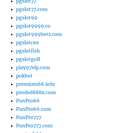
pgslot77
pgslot77.com
pgslot99
pgslot9999.co
pgslot999bets.com
pgslotceo
pgslotfish
pgslotgolf
play97vip.com
pokbet
premium66.info
proded888x.com
PunPro66
PunPro66.com
PunPro777
PunPro777.com