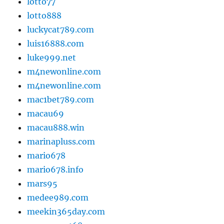
lotto77
lotto888
luckycat789.com
luis16888.com
luke999.net
m4newonline.com
m4newonline.com
mac1bet789.com
macau69
macau888.win
marinapluss.com
mario678
mario678.info
mars95
medee989.com
meekin365day.com