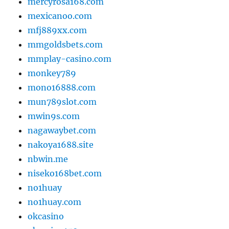
mercyrosa168.com
mexicanoo.com
mfj889xx.com
mmgoldsbets.com
mmplay-casino.com
monkey789
mono16888.com
mun789slot.com
mwin9s.com
nagawaybet.com
nakoya1688.site
nbwin.me
niseko168bet.com
no1huay
no1huay.com
okcasino