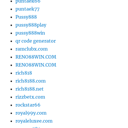
puntaek66
puntaek77
Pussy888
pussy888play
pussy888win
qr code generator
ramclubx.com
RENO88WIN.COM
RENO88WIN.COM
rich818
rich8188.com
rich8188.net
rizzbetx.com
rockstar66
royal99y.com
royaleluxee.com