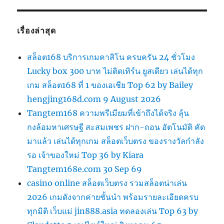
เรื่องล่าสุด
สล็อต168 บริการเกมคาสิโน ครบครัน 24 ชั่วโมง
Lucky box 300 บาท ไม่ติดเทิร์น ยูสเดียว เล่นได้ทุก
เกม สล็อต168 ที่ 1 ของเอเชีย Top 62 by Bailey
hengjing168d.com 9 August 2026
Tangtem168 ความพรีเมียมที่เข้าถึงได้จริง ลุ้น
กงล้อมหาเศรษฐี สะสมเพชร ฝาก-ถอน อัตโนมัติ คัด
มาแล้ว เล่นได้ทุกเกม สล็อตเว็บตรง ของรางวัลกำลัง
รอ เจ้าของใหม่ Top 36 by Kiara
Tangtem168e.com 30 Sep 69
casino online สล็อตเว็บตรง รวมสล็อตน่าเล่น
2026 เกมดังจากค่ายชั้นนำ พร้อมรายละเอียดครบ
ทุกมิติ เว็บแม่ jin888.asia ทดลองเล่น Top 63 by