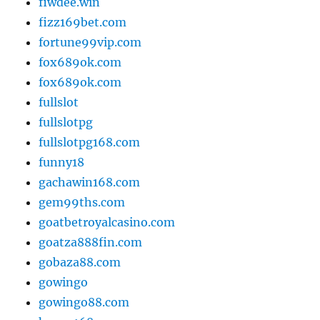
fiwdee.win
fizz169bet.com
fortune99vip.com
fox689ok.com
fox689ok.com
fullslot
fullslotpg
fullslotpg168.com
funny18
gachawin168.com
gem99ths.com
goatbetroyalcasino.com
goatza888fin.com
gobaza88.com
gowingo
gowingo88.com