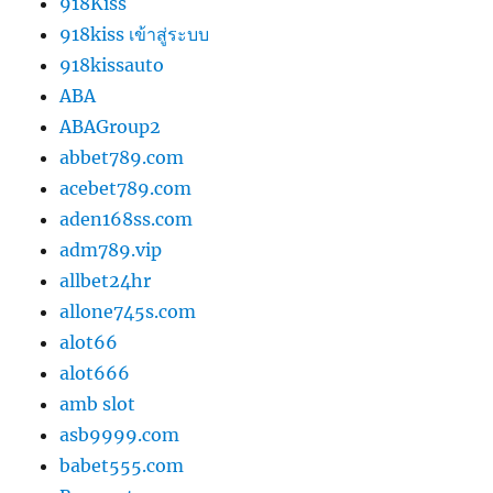
918Kiss
918kiss เข้าสู่ระบบ
918kissauto
ABA
ABAGroup2
abbet789.com
acebet789.com
aden168ss.com
adm789.vip
allbet24hr
allone745s.com
alot66
alot666
amb slot
asb9999.com
babet555.com