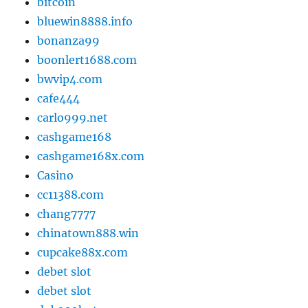
bitcoin
bluewin8888.info
bonanza99
boonlert1688.com
bwvip4.com
cafe444
carlo999.net
cashgame168
cashgame168x.com
Casino
cc11388.com
chang7777
chinatown888.win
cupcake88x.com
debet slot
debet slot