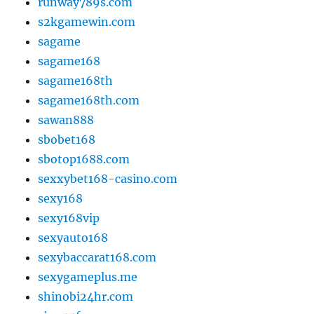
runway789s.com
s2kgamewin.com
sagame
sagame168
sagame168th
sagame168th.com
sawan888
sbobet168
sbotop1688.com
sexxybet168-casino.com
sexy168
sexy168vip
sexyauto168
sexybaccarat168.com
sexygameplus.me
shinobi24hr.com