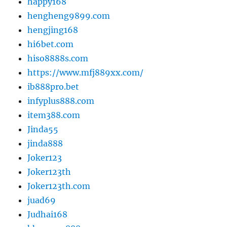
happy168
hengheng9899.com
hengjing168
hi6bet.com
hiso8888s.com
https://www.mfj889xx.com/
ib888pro.bet
infyplus888.com
item388.com
Jinda55
jinda888
Joker123
Joker123th
Joker123th.com
juad69
Judhai168