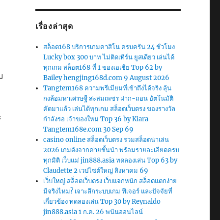
เรื่องล่าสุด
สล็อต168 บริการเกมคาสิโน ครบครัน 24 ชั่วโมง
Lucky box 300 บาท ไม่ติดเทิร์น ยูสเดียว เล่นได้
ทุกเกม สล็อต168 ที่ 1 ของเอเชีย Top 62 by
บ
Bailey hengjing168d.com 9 August 2026
Tangtem168 ความพรีเมียมที่เข้าถึงได้จริง ลุ้น
กงล้อมหาเศรษฐี สะสมเพชร ฝาก-ถอน อัตโนมัติ
คัดมาแล้ว เล่นได้ทุกเกม สล็อตเว็บตรง ของรางวัล
ะ
กำลังรอ เจ้าของใหม่ Top 36 by Kiara
Tangtem168e.com 30 Sep 69
casino online สล็อตเว็บตรง รวมสล็อตน่าเล่น
2026 เกมดังจากค่ายชั้นนำ พร้อมรายละเอียดครบ
ทุกมิติ เว็บแม่ jin888.asia ทดลองเล่น Top 63 by
Claudette 2 เวปไซต์ใหญ่ สิงหาคม 69
เว็บใหญ่ สล็อตเว็บตรง เว็บแจกหนัก สล็อตแตกง่าย
มีจริงไหม? เจาะลึกระบบเกม ฟีเจอร์ และปัจจัยที่
เกี่ยวข้อง ทดลองเล่น Top 30 by Reynaldo
jin888.asia 1 ก.ค. 26 พนันออนไลน์