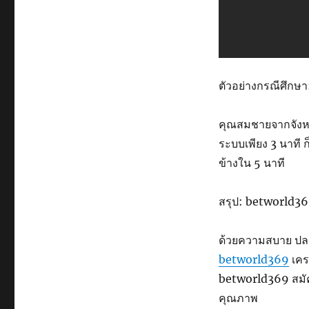
ตัวอย่างกรณีศึกษา:
คุณสมชายจากจังหว
ระบบเพียง 3 นาที 
ข้างใน 5 นาที
สรุป: betworld369
ด้วยความสบาย ปลอ
betworld369
เครด
betworld369 สมัคร
คุณภาพ