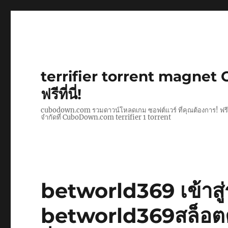
terrifier torrent magnet
ฟรีที่นี่!
cubodown.com รวมดาวน์โหลดเกม ซอฟต์แวร์ ที่คุณต้องการ! ฟรี ดา
จำกัดที่ CuboDown.com terrifier 1 torrent
betworld369 เข้าสู
betworld369สล็อต