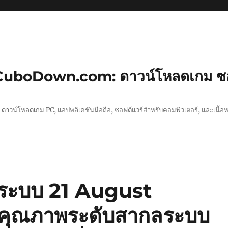
 CuboDown.com: ดาวน์โหลดเกม ซอฟ
วน์โหลดเกม PC, แอปพลิเคชันมือถือ, ซอฟต์แวร์สำหรับคอมพิวเตอร์, และเนื้อหาสำ
่ระบบ 21 August
คุณภาพระดับสากลระบบ