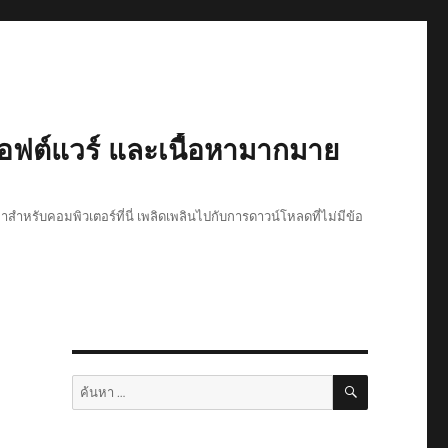
ต์แวร์ และเนื้อหามากมาย
หรับคอมพิวเตอร์ที่นี่ เพลิดเพลินไปกับการดาวน์โหลดที่ไม่มีข้อ
ค้นหา
ค้นหา: