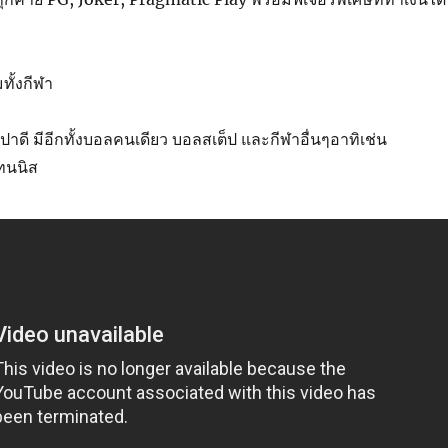
ทั้งกีฬา
ปาดี มีอีกทั้งบอลคนเดียว บอลสเต็ป และกีฬาอื่นๆอาทิเช่น
ทนนิส