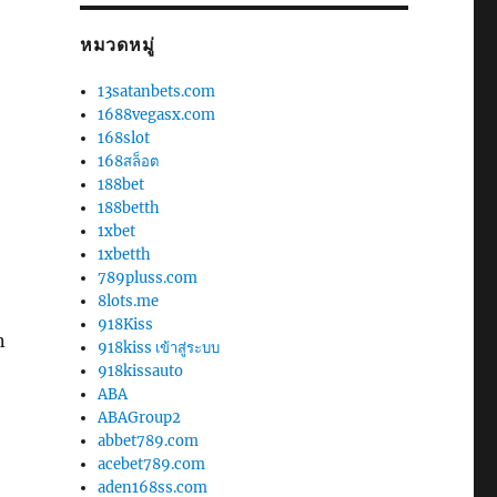
หมวดหมู่
13satanbets.com
1688vegasx.com
168slot
168สล็อต
188bet
188betth
1xbet
1xbetth
789pluss.com
8lots.me
918Kiss
n
918kiss เข้าสู่ระบบ
918kissauto
ABA
ABAGroup2
abbet789.com
acebet789.com
aden168ss.com