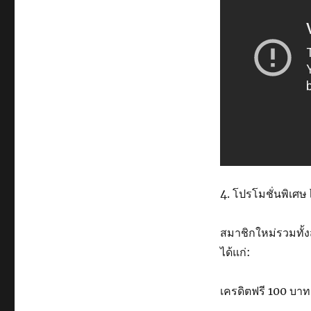
4. โปรโมชั่นพิเศษ
สมาชิกใหม่รวมทั้ง
ได้แก่:
เครดิตฟรี 100 บา