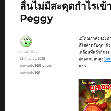
ลื่นไม่มีสะดุดกำไรเข
Peggy
แม้คุณกำลังมองห
ที่ใช่สำหรับคุณ ด
ผู้
Jacob Wood
เคลื่อนที่แล้วก็คอ
เขียน
เขียน
28 มิถุนายน 2025
ปลอดภัยขั้นสูง
be
เมื่อ
หมวด
betworld369hot.com
มาก
หมู่
ป้าย
betworld369
กำกับ