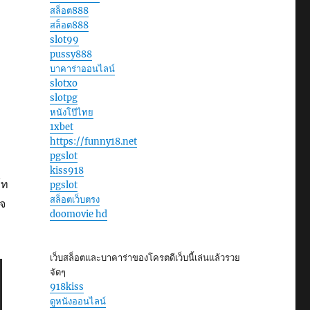
สล็อต888
สล็อต888
slot99
pussy888
บาคาร่าออนไลน์
slotxo
slotpg
หนังโป๊ไทย
1xbet
https://funny18.net
pgslot
kiss918
์ท
pgslot
สล็อตเว็บตรง
ใจ
doomovie hd
เว็บสล็อตและบาคาร่าของโครตดีเว็บนี้เล่นแล้วรวย
จัดๆ
918kiss
ดูหนังออนไลน์