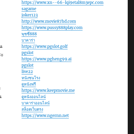
https://www.xn--66-lqi9etal8m3epc.com
sagame
joker123
http://www.movie87hd.com
https://www.pussy888play.com
พุซซี่888
บาคาร่า
ใน
https://www.pgslot.golf
pgslot
ระ
https://www.pgheng99.ai
pgslot
live22
หนังชนโรง
ดูหนังฟรี
ะ
https://www.keepmovie.me
น
ดูหนังออนไลน์
บาคาร่าออนไลน์
สล็อตเว็บตรง
https://www.ngernn.net