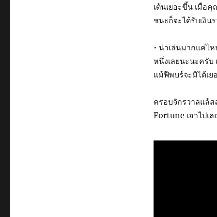
เต้นเยอะขึ้น เมื่อ
ชนะก็จะได้รับเงินร
• น่าเล่นมากแค่ไ
หนึ่งเลยนะนะครับ 
แม้ฟีพบร์จะมิได้เยอ
ครอบจักรวาลแล้สล่
Fortune เอาไปเลย