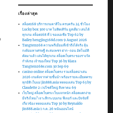
เรื่องล่าสุด
สล็อต168 บริการเกมคาสิโน ครบครัน 24 ชั่วโมง
Lucky box 300 บาท ไม่ติดเทิร์น ยูสเดียว เล่นได้
ทุกเกม สล็อต168 ที่ 1 ของเอเชีย Top 62 by
ต
Bailey hengjing168d.com 9 August 2026
Tangtem168 ความพรีเมียมที่เข้าถึงได้จริง ลุ้น
กงล้อมหาเศรษฐี สะสมเพชร ฝาก-ถอน อัตโนมัติ
คัดมาแล้ว เล่นได้ทุกเกม สล็อตเว็บตรง ของรางวัล
กำลังรอ เจ้าของใหม่ Top 36 by Kiara
Tangtem168e.com 30 Sep 69
casino online สล็อตเว็บตรง รวมสล็อตน่าเล่น
2026 เกมดังจากค่ายชั้นนำ พร้อมรายละเอียดครบ
ทุกมิติ เว็บแม่ jin888.asia ทดลองเล่น Top 63 by
Claudette 2 เวปไซต์ใหญ่ สิงหาคม 69
เว็บใหญ่ สล็อตเว็บตรง เว็บแจกหนัก สล็อตแตกง่าย
มีจริงไหม? เจาะลึกระบบเกม ฟีเจอร์ และปัจจัยที่
เกี่ยวข้อง ทดลองเล่น Top 30 by Reynaldo
jin888.asia 1 ก.ค. 26 พนันออนไลน์