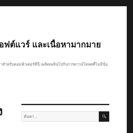
ต์แวร์ และเนื้อหามากมาย
หรับคอมพิวเตอร์ที่นี่ เพลิดเพลินไปกับการดาวน์โหลดที่ไม่มีข้อ
ง
ค้นหา
ค้นหา: