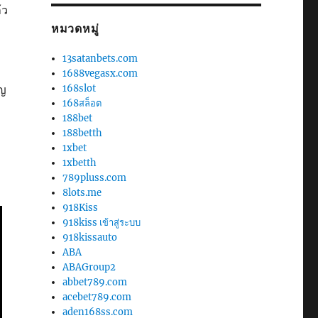
้ว
หมวดหมู่
13satanbets.com
1688vegasx.com
ัญ
168slot
168สล็อต
188bet
188betth
1xbet
1xbetth
789pluss.com
8lots.me
918Kiss
918kiss เข้าสู่ระบบ
918kissauto
ABA
ABAGroup2
abbet789.com
acebet789.com
aden168ss.com