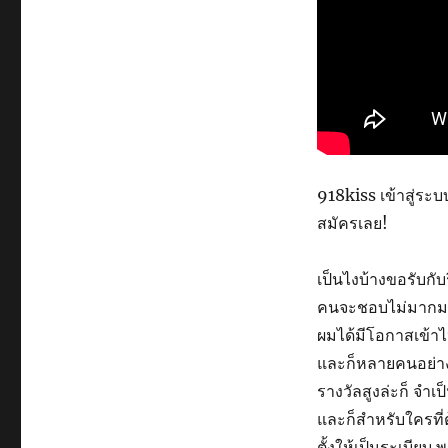
918kiss เข้าสู่ระบ
สมัครเลย!
เป็นไงบ้างขอรับกั
คนจะชอบไม่มากมายก
ผมได้มีโอกาสเข้าไ
และก็หลายคนอย่าง
รางวัลสูงล่ะก็ จำ
และก็สำหรับใครที่
ตั้งให้เป็นระเบียบ