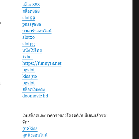
สล็อต888
สล็อต888
slot99
ณ
pussy888
บาคาร่าออนไลน์
slotxo
slotpg
หนังโป๊ไทย
1xbet
https://funny18.net
pgslot
kiss918
บ
pgslot
สล็อตเว็บตรง
doomovie hd
ก
เว็บสล็อตและบาคาร่าของโครตดีเว็บนี้เล่นแล้วรวย
จัดๆ
918kiss
ดูหนังออนไลน์