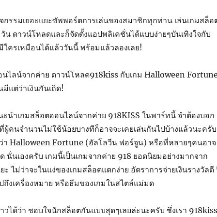
กิจกรรมเยอะแยะซัพพอร์ตการเล่นของสมาชิกทุกท่าน เล่นเกมสล็อ
วัน ดาวน์โหลดและก็จัดตั้งแอปพลิเคชั่นได้แบบง่ายๆบันเทิงใจกับ
ีใครเหมือนได้แล้ววันนี้ พร้อมแล้วลองเลย!
นไลน์จากค่าย ดาวน์โหลด918kiss กับเกม Halloween Fortun
มีแต่ว่าเงินกันเถิด!
นะนำเกมสล็อตออนไลน์จากค่าย 918KISS ในพาร์ทนี้ จำต้องบอก
มที่ผู้คนจำนวนไม่ใช้น้อยบางทีก็อาจจะเคยเล่นกันไปบ้างแล้วนะครับ
ื่อว่า Halloween Fortune (ฮัลโลวีน ฟอร์จูน) หรือที่หลายๆคนอาจ
มด นั่นเองครับ เกมนี้เป็นเกมจากค่าย 918 ยอดนิยมอย่างมากจาก
ยะ ไม่ว่าจะในแง่ของเกมสล็อตแตกง่าย อัตราการจ่ายเงินรางวัลดี 
ปถึงเครื่องหมาย หรือธีมของเกมในสไตล์แม่มด
าวได้ว่า ชอบใจนักสล็อตกันแบบสุดๆเลยล่ะนะครับ ซึ่งเรา 918kis