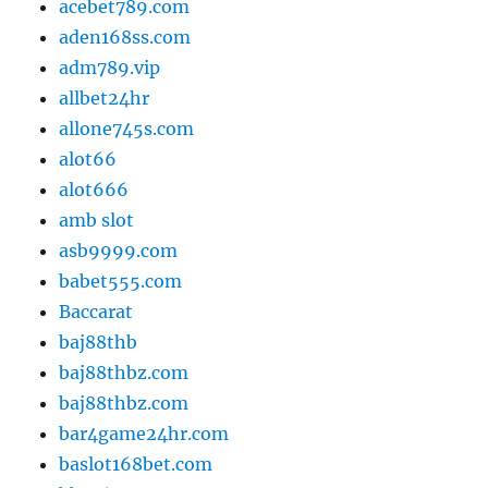
acebet789.com
aden168ss.com
adm789.vip
allbet24hr
allone745s.com
alot66
alot666
amb slot
asb9999.com
babet555.com
Baccarat
baj88thb
baj88thbz.com
baj88thbz.com
bar4game24hr.com
baslot168bet.com