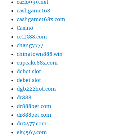
carlo999.net
cashgame168
cashgame168x.com
Casino
cc11388.com
chang7777
chinatown888.win
cupcake88x.com
debet slot
debet slot
dgb222hot.com
dr888
dr888bet.com
dr888bet.com
du2477.com
ek4567.com