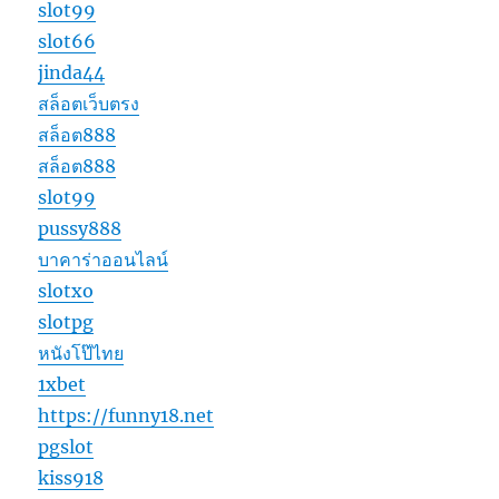
slot99
slot66
jinda44
สล็อตเว็บตรง
สล็อต888
สล็อต888
slot99
pussy888
บาคาร่าออนไลน์
slotxo
slotpg
หนังโป๊ไทย
1xbet
https://funny18.net
pgslot
kiss918