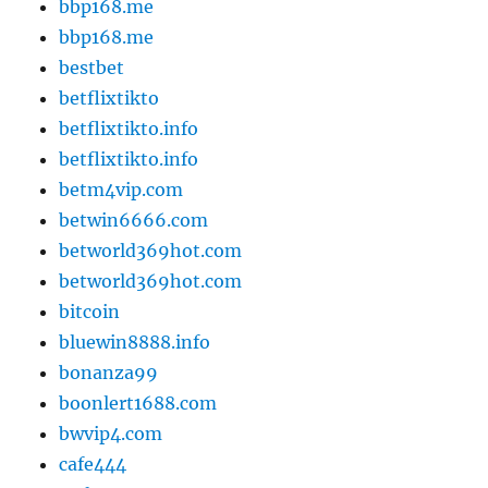
bbp168.me
bbp168.me
bestbet
betflixtikto
betflixtikto.info
betflixtikto.info
betm4vip.com
betwin6666.com
betworld369hot.com
betworld369hot.com
bitcoin
bluewin8888.info
bonanza99
boonlert1688.com
bwvip4.com
cafe444