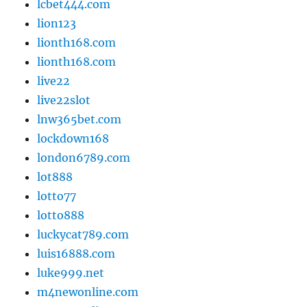
lcbet444.com
lion123
lionth168.com
lionth168.com
live22
live22slot
lnw365bet.com
lockdown168
london6789.com
lot888
lotto77
lotto888
luckycat789.com
luis16888.com
luke999.net
m4newonline.com