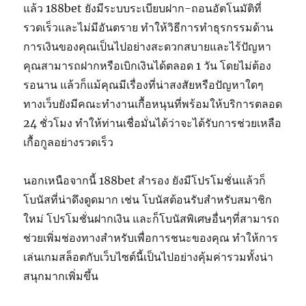
แล้ว 188bet ยังมีระบบระเบียบฝาก-ถอนอัตโนมัติที่
รวดเร็วและไม่มีอันตราย ทำให้วิธีการทำธุรกรรมด้าน
การเงินของคุณเป็นไปอย่างสะดวกสบายและไร้ปัญหา
คุณสามารถฝากหรือเบิกเงินได้ตลอด 1 วัน โดยไม่ต้อง
รอนาน แล้วก็แม้คุณมีเรื่องที่น่าสงสัยหรือปัญหาใดๆ
ทางเว็บยังมีคณะทำงานเกื้อหนุนที่พร้อมให้บริการตลอด
24 ชั่วโมง ทำให้ท่านเชื่อมั่นได้ว่าจะได้รับการช่วยเหลือ
เกื้อกูลอย่างรวดเร็ว
นอกเหนือจากนี้ 188bet สํารอง ยังมีโปรโมชั่นแล้วก็
โบนัสที่น่าดึงดูดมาก เช่น โบนัสต้อนรับสำหรับสมาชิก
ใหม่ โปรโมชั่นฝากเงิน และก็โบนัสพิเศษอื่นๆที่สามารถ
ช่วยเพิ่มช่องทางสำหรับเพื่อการชนะของคุณ ทำให้การ
เล่นเกมสล็อตกับเว็บไซต์นี้เป็นไปอย่างคุ้มค่ารวมทั้งน่า
สนุกมากเพิ่มขึ้น