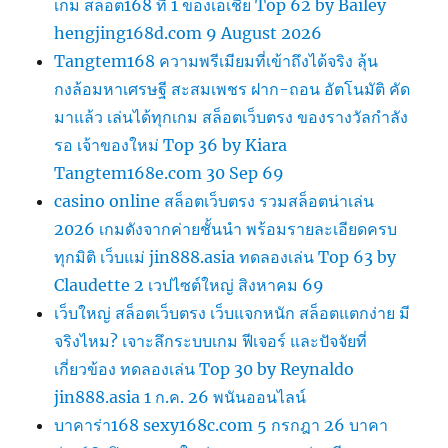
เกม สล็อต168 ที่ 1 ของเอเชีย Top 62 by Bailey
hengjing168d.com 9 August 2026
Tangtem168 ความพรีเมียมที่เข้าถึงได้จริง ลุ้น
กงล้อมหาเศรษฐี สะสมเพชร ฝาก-ถอน อัตโนมัติ คัด
มาแล้ว เล่นได้ทุกเกม สล็อตเว็บตรง ของรางวัลกำลัง
รอ เจ้าของใหม่ Top 36 by Kiara
Tangtem168e.com 30 Sep 69
casino online สล็อตเว็บตรง รวมสล็อตน่าเล่น
2026 เกมดังจากค่ายชั้นนำ พร้อมรายละเอียดครบ
ทุกมิติ เว็บแม่ jin888.asia ทดลองเล่น Top 63 by
Claudette 2 เวปไซต์ใหญ่ สิงหาคม 69
เว็บใหญ่ สล็อตเว็บตรง เว็บแจกหนัก สล็อตแตกง่าย มี
จริงไหม? เจาะลึกระบบเกม ฟีเจอร์ และปัจจัยที่
เกี่ยวข้อง ทดลองเล่น Top 30 by Reynaldo
jin888.asia 1 ก.ค. 26 พนันออนไลน์
บาคาร่า168 sexy168c.com 5 กรกฎา 26 บาคา