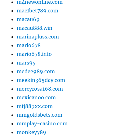
m4newonline.com
mac1bet789.com
macau69
macau888.win
marinapluss.com
mario678
mario678.info
mars95
medee989.com
meekin365day.com
mercyrosa168.com
mexicanoo.com
mfj889xx.com
mmgoldsbets.com
mmplay-casino.com
monkey789