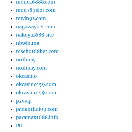
mono16888.com
mun789slot.com
mwin9s.com
nagawaybet.com
nakoya1688.site
nbwin.me
niseko168bet.com
no1huay
no1huay.com
okcasino
okcasino159.com
okcasino159.com
p2vvip
pananthai99.com
paramax1688.info
PG