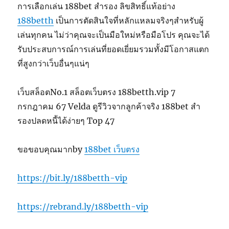
การเลือกเล่น 188bet สํารอง ลิขสิทธิ์แท้อย่าง
188betth
เป็นการตัดสินใจที่หลักแหลมจริงๆสำหรับผู้
เล่นทุกคน ไม่ว่าคุณจะเป็นมือใหม่หรือมือโปร คุณจะได้
รับประสบการณ์การเล่นที่ยอดเยี่ยมรวมทั้งมีโอกาสแตก
ที่สูงกว่าเว็บอื่นๆแน่ๆ
เว็บสล็อตNo.1 สล็อตเว็บตรง 188betth.vip 7
กรกฎาคม 67 Velda ดูรีวิวจากลูกค้าจริง 188bet สํา
รองปลดหนี้ได้ง่ายๆ Top 47
ขอขอบคุณมากby
188bet เว็บตรง
https://bit.ly/188betth-vip
https://rebrand.ly/188betth-vip