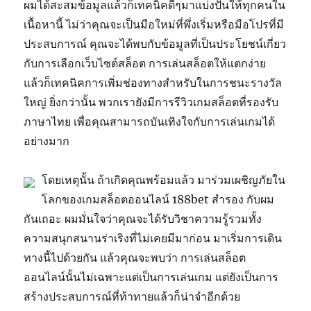
ผมได้สะสมข้อมูลแล้วก็เทคนิคดีๆมาแบ่งปันให้ทุกคนใน
เนื้อหานี้ ไม่ว่าคุณจะเป็นมือใหม่ที่พึ่งเริ่มหรือมือโปรที่มี
ประสบการณ์ คุณจะได้พบกับข้อมูลที่เป็นประโยชน์เกี่ยว
กับการเลือกเว็บไซต์สล็อต การเล่นสล็อตให้แตกง่าย
แล้วก็เทคนิคการเพิ่มช่องทางสำหรับในการชนะรางวัล
ใหญ่ ยิ่งกว่านั้น พวกเรายังมีการรีวิวเกมสล็อตที่รองรับ
ภาษาไทย เพื่อคุณสามารถบันเทิงใจกับการเล่นเกมได้
อย่างมาก
โดยเหตุนั้น ถ้าเกิดคุณพร้อมแล้ว มาร่วมเผชิญภัยใน
โลกของเกมสล็อตออนไลน์ 188bet สํารอง กับผม
กันเถอะ ผมมั่นใจว่าคุณจะได้รับวิชาความรู้รวมทั้ง
ความสนุกสนานร่าเริงที่ไม่เคยมีมาก่อน มาเริ่มการเดิน
ทางนี้ไปด้วยกัน แล้วคุณจะพบว่า การเล่นสล็อต
ออนไลน์นั้นไม่เฉพาะแต่เป็นการเล่นเกม แต่ยังเป็นการ
สร้างประสบการณ์ที่ท้าทายแล้วก็น่าจำอีกด้วย