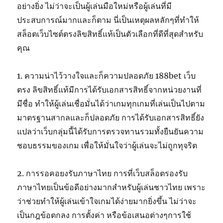
อย่างยิ่ง ไม่ว่าจะเป็นผู้เล่นมือใหม่หรือผู้เล่นที่มี
ประสบการณ์มากและก็ตาม นี่เป็นเหตุผลหลักๆที่ทำให้
สล็อตเว็บไซต์ตรงลิขสิทธิ์แท้เป็นตัวเลือกที่ดีที่สุดสำหรับ
คุณ
1. ความน่าไว้วางใจและก็ความปลอดภัย 188bet เว็บ
ตรง ลิขสิทธิ์แท้มีการได้รับเอกสารสิทธิ์จากหน่วยงานที่
มีชื่อ ทำให้ผู้เล่นเชื่อมั่นได้ว่าเกมทุกเกมที่เล่นเป็นไปตาม
มาตรฐานสากลและก็ปลอดภัย การได้รับเอกสารสิทธิ์ยัง
แปลว่าเว็บกลุ่มนี้ได้รับการตรวจทานรวมทั้งยืนยันความ
ชอบธรรมของเกม เพื่อให้มั่นใจว่าผู้เล่นจะไม่ถูกทุจริต
2. การรอคอยงรับภาษาไทย การที่เว็บสล็อตรองรับ
ภาษาไทยเป็นข้อดีอย่างมากสำหรับผู้เล่นชาวไทย เพราะ
ว่าช่วยทำให้ผู้เล่นเข้าใจเกมได้ง่ายมากยิ่งขึ้น ไม่ว่าจะ
เป็นกฎข้อตกลง การตั้งค่า หรือข้อเสนอต่างๆการใช้