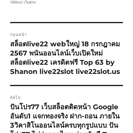
เขียน
เมื่อ
หมู่
กำกับ
188bet เว็บตรง
แนะแนว
ก่อนหน้า
เรื่อง
สล็อตlive22 webใหญ่ 18 กรกฎาคม
เรื่อง
ก่อน
2567 พนันออนไลน์เว็บเปิดใหม่
หน้า:
สล็อตlive22 เครดิตฟรี Top 63 by
Shanon live22slot live22slot.us
ถัดไป
ปันโปร77 เว็บสล็อตติดหน้า Google
เรื่อง
ต่อ
อันดับ1 แจกทองจริง ฝาก-ถอน ภายใน
ไป:
3วิคาสิโนออนไลน์ครบทุกรูปแบบ ปัน