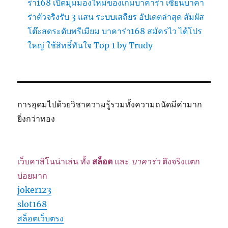
ร่า168 เปิดมุมมองใหม่ของเกมบาคาร่า เซียนบาคา
ร่าตัวจริงรับ 3 แสน ระบบเสถียร อัปเดตล่าสุด สัมผัส
โต๊ะสดระดับพรีเมียม บาคาร่า168 สมัครไว ได้โปร
ใหญ่ ใช้สิทธิ์ทันใจ Top 1 by Trudy
การอุดมไปด้วยวิชาความรู้รวมทั้งความถนัดมีค่ามาก
ยิ่งกว่าทอง
เว็บคาสิโนน่าเล่น ทั้ง
สล็อต
และ
บาคาร่า
ตึงจริงแตก
บ่อยมาก
joker123
slot168
สล็อตเว็บตรง