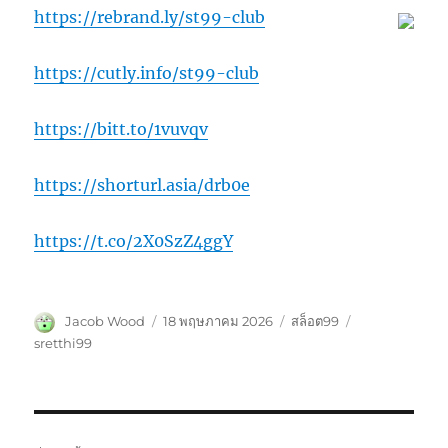
https://rebrand.ly/st99-club
https://cutly.info/st99-club
https://bitt.to/1vuvqv
https://shorturl.asia/drb0e
https://t.co/2X0SzZ4ggY
ผู้
เขียน
หมวด
ป้าย
Jacob Wood
18 พฤษภาคม 2026
สล็อต99
เขียน
เมื่อ
หมู่
กำกับ
sretthi99
แนะแนว