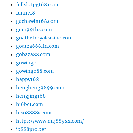
fullslotpg168.com
funny18
gachawin168.com
gem99ths.com
goatbetroyalcasino.com
goatza888fin.com
gobaza88.com
gowingo
gowingo88.com
happy168
hengheng9899.com
hengjing168
hi6bet.com
hiso8888s.com
https://www.mfj889xx.com/
ib888pro.bet