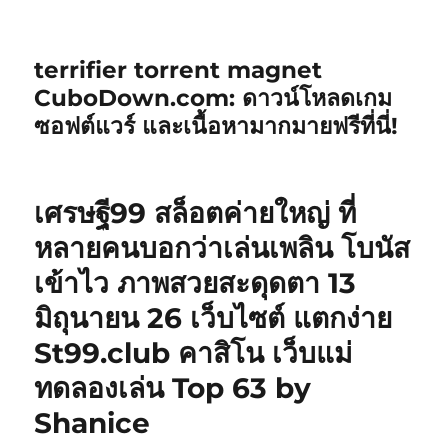
terrifier torrent magnet
CuboDown.com: ดาวน์โหลดเกม
ซอฟต์แวร์ และเนื้อหามากมายฟรีที่นี่!
เศรษฐี99 สล็อตค่ายใหญ่ ที่
หลายคนบอกว่าเล่นเพลิน โบนัส
เข้าไว ภาพสวยสะดุดตา 13
มิถุนายน 26 เว็บไซต์ แตกง่าย
St99.club คาสิโน เว็บแม่
ทดลองเล่น Top 63 by
Shanice