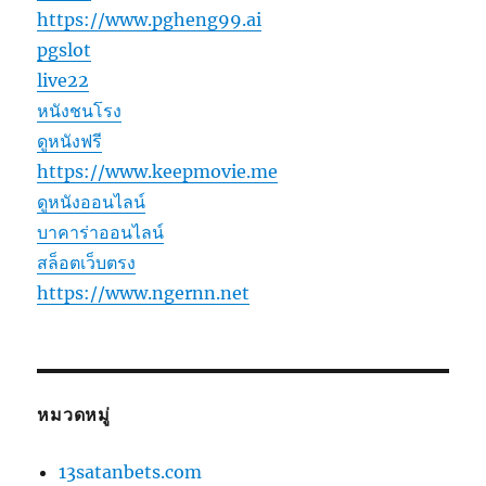
https://www.pgheng99.ai
pgslot
live22
หนังชนโรง
ดูหนังฟรี
https://www.keepmovie.me
ดูหนังออนไลน์
บาคาร่าออนไลน์
สล็อตเว็บตรง
https://www.ngernn.net
หมวดหมู่
13satanbets.com