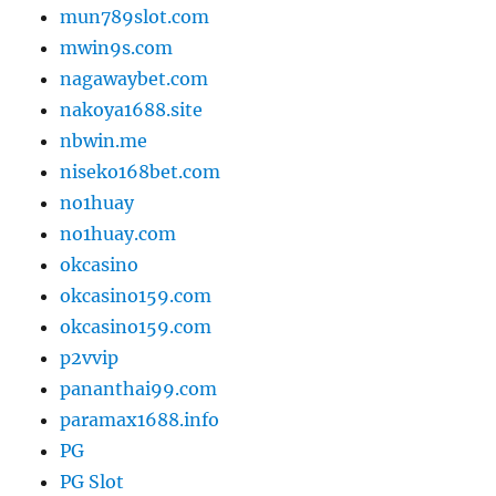
mun789slot.com
mwin9s.com
nagawaybet.com
nakoya1688.site
nbwin.me
niseko168bet.com
no1huay
no1huay.com
okcasino
okcasino159.com
okcasino159.com
p2vvip
pananthai99.com
paramax1688.info
PG
PG Slot