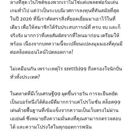
ลางที่สุด เว็บไซต์ของพวกเราไม่ใช่แค่แพลตฟอร์มเล่น
เกมทั่วไป แต่ว่าเป็นระบบนิเวศการลงทุนที่ทันสมัยที่สุด
ในปี 2026 ที่นี่เราคัดสรรสิ่งที่ยอดเยี่ยมมาเอาไว้ในที่
เดียว เพื่อให้สมาชิกได้รับประสบการณ์ที่ ครบ จบ และก็
จริงจัง มากกว่าที่เคยสัมผัสจากที่ไหนมาก่อน เตรียมให้
พร้อม เนื่องจากบทความนี้จะเปลี่ยนแปลงมุมมองที่คุณมี
ต่อสล็อตออนไลน์ไปตลอดกาล!
ไม่เหมือนกัน เพราะเหตุไร sretthi99 ถึงครองใจนักปั่น
ทั่วทั้งประเทศ?
ในตลาดที่มีเว็บเศรษฐี99 ผุดขึ้นรายวัน การจะยืนหยัด
เป็นเบอร์หนึ่งได้ต้องมีดีมากกว่าแค่โปรโมชั่น สล็อต99
เด่นด้วยพื้นฐานที่เข้มแข็งจากความเป็นเว็บตรงไม่ผ่าน
เอเย่นต์ ซึ่งหมายถึงความมั่นคงที่คุณสามารถตรวจสอบ
ได้ และความโปร่งใสในทุกยอดการพนัน