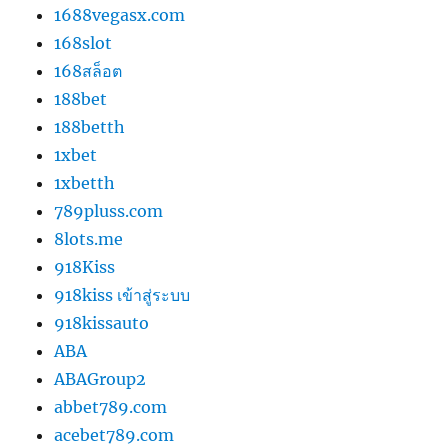
1688vegasx.com
168slot
168สล็อต
188bet
188betth
1xbet
1xbetth
789pluss.com
8lots.me
918Kiss
918kiss เข้าสู่ระบบ
918kissauto
ABA
ABAGroup2
abbet789.com
acebet789.com