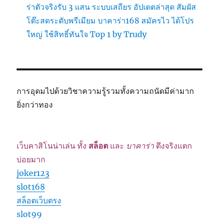
ร่าตัวจริงรับ 3 แสน ระบบเสถียร อัปเดตล่าสุด สัมผัส
โต๊ะสดระดับพรีเมียม บาคาร่า168 สมัครไว ได้โปร
ใหญ่ ใช้สิทธิ์ทันใจ Top 1 by Trudy
การอุดมไปด้วยวิชาความรู้รวมทั้งความถนัดมีค่ามาก
ยิ่งกว่าทอง
เว็บคาสิโนน่าเล่น ทั้ง
สล็อต
และ
บาคาร่า
ตึงจริงแตก
บ่อยมาก
joker123
slot168
สล็อตเว็บตรง
slot99