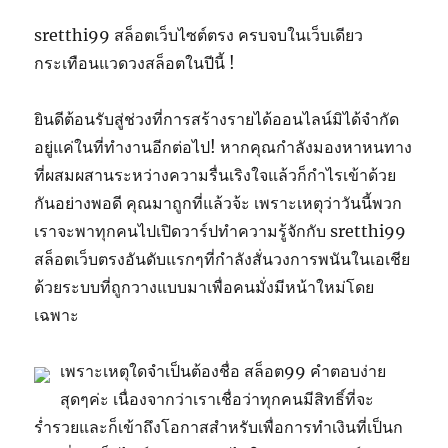
sretthi99 สล็อตเว็บไซต์ตรง ครบจบในเว็บเดียว
กระเทือนแวดวงสล็อตในปีนี้ !
ยินดีต้อนรับสู่ช่วงที่การสร้างรายได้ออนไลน์มิได้จำกัด
อยู่แค่ในที่ทำงานอีกต่อไป! หากคุณกำลังมองหาหนทาง
ที่ผสมผสานระหว่างความรื่นเริงใจแล้วก็กำไรเข้าด้วย
กันอย่างพอดี คุณมาถูกที่แล้วจ้ะ เพราะเหตุว่าวันนี้พวก
เราจะพาทุกคนไปเปิดวาร์ปทำความรู้จักกับ sretthi99
สล็อตเว็บตรงอันดับแรกๆที่กำลังสั่นวงการพนันในเอเชีย
ด้วยระบบที่ถูกวางแบบมาเพื่อคนมั่งมีหน้าใหม่โดย
เฉพาะ
เพราะเหตุใดจำเป็นต้องชื่อ สล็อต99 คำตอบง่าย
สุดๆค่ะ เนื่องจากว่าเราเชื่อว่าทุกคนมีสิทธิ์ที่จะ
ร่ำรวยและก็เข้าถึงโอกาสสำหรับเพื่อการทำเงินที่เป็นก