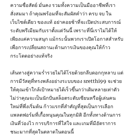
ความซื่อสัตย์ มั่นคง รวมทั้งความเป็นมืออาชีพที่เรา
สั่งสมมา ถ้าคุณพร้อมที่จะสัมผัสคำว่า ครบ จบ ใน
เว็บไซต์เดียว ของแท้ อย่าคอยช้าที่จะเปิดประสบการณ์
ระดับพรีเมียมกับเราตั้งแต่วันนี้ เพราะที่นี่เราไม่ได้ให้
เพียงแค่ความสนุก แม้กระนั้นพวกเราเปิดโอกาสสำหรับ
เพื่อการเปลี่ยนสถานะด้านการเงินของคุณให้ก้าว
กระโดดอย่างแท้จริง
เส้นทางสู่ความร่ำรวยไม่ได้โรยด้วยกลีบดอกกุหลาบ แต่
การมีวัสดุที่ทรงพลังอย่างระบบของ sretthi99 จะช่วย
ให้คุณเข้าใกล้เป้าหมายได้เร็วขึ้นกว่าเดิมหลายเท่าตัว
ไม่ว่าคุณจะเป็นนักปั่นสล็อตระดับเซียนหรือผู้เล่นคน
ใหม่ที่พึ่งเริ่มต้น ก้าวแรกที่สำคัญที่สุดเป็นการเลือก
แพลตฟอร์มที่เกื้อหนุนคุณในทุกมิติ อีกทั้งทางด้านการ
เงินที่ว่องไว การบริการที่ใส่ใจ และเกมที่มีอัตราการ
ชนะมากที่สุดในตลาดในตอนนี้