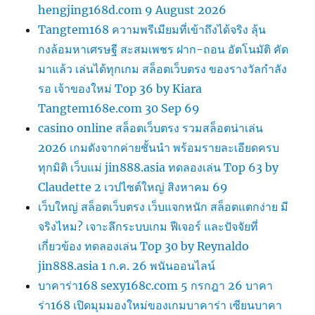
hengjing168d.com 9 August 2026
Tangtem168 ความพรีเมียมที่เข้าถึงได้จริง ลุ้น
กงล้อมหาเศรษฐี สะสมเพชร ฝาก-ถอน อัตโนมัติ คัด
มาแล้ว เล่นได้ทุกเกม สล็อตเว็บตรง ของรางวัลกำลัง
รอ เจ้าของใหม่ Top 36 by Kiara
Tangtem168e.com 30 Sep 69
casino online สล็อตเว็บตรง รวมสล็อตน่าเล่น
2026 เกมดังจากค่ายชั้นนำ พร้อมรายละเอียดครบ
ทุกมิติ เว็บแม่ jin888.asia ทดลองเล่น Top 63 by
Claudette 2 เวปไซต์ใหญ่ สิงหาคม 69
เว็บใหญ่ สล็อตเว็บตรง เว็บแจกหนัก สล็อตแตกง่าย มี
จริงไหม? เจาะลึกระบบเกม ฟีเจอร์ และปัจจัยที่
เกี่ยวข้อง ทดลองเล่น Top 30 by Reynaldo
jin888.asia 1 ก.ค. 26 พนันออนไลน์
บาคาร่า168 sexy168c.com 5 กรกฎา 26 บาคา
ร่า168 เปิดมุมมองใหม่ของเกมบาคาร่า เซียนบาคา