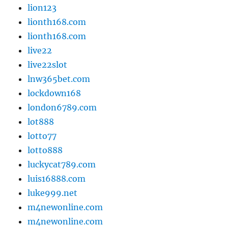
lion123
lionth168.com
lionth168.com
live22
live22slot
lnw365bet.com
lockdown168
london6789.com
lot888
lotto77
lotto888
luckycat789.com
luis16888.com
luke999.net
m4newonline.com
m4newonline.com