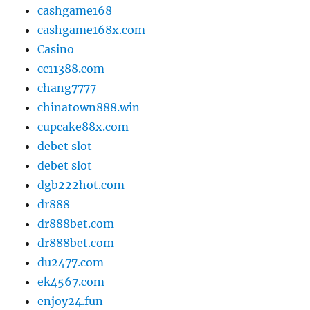
cashgame168
cashgame168x.com
Casino
cc11388.com
chang7777
chinatown888.win
cupcake88x.com
debet slot
debet slot
dgb222hot.com
dr888
dr888bet.com
dr888bet.com
du2477.com
ek4567.com
enjoy24.fun