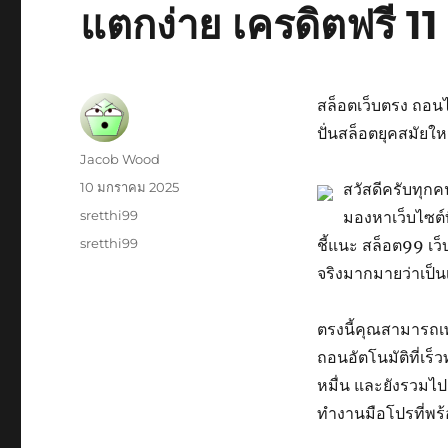
แตกง่าย เครดิตฟรี 11
สล็อตเว็บตรง ถอนไ
ปั่นสล็อตยุคสมัยให
ผู้
Jacob Wood
เขียน
เขียน
10 มกราคม 2025
สวัสดีครับทุกค
เมื่อ
หมวด
sretthi99
มองหาเว็บไซต์
หมู่
ป้าย
sretthi99
ชี้แนะ สล็อต99 เว็บ
กำกับ
จริงมากมายว่าเป็นเ
ตรงนี้คุณสามารถเ
ถอนอัตโนมัติที่เร
หมื่น และยังรวมไปถ
ทำงานมือโปรที่พร้