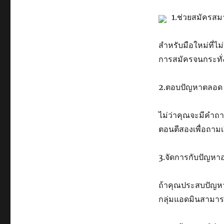
1.ช่วยสมัครสม
สำหรับมือใหม่ที่ไม
การสมัครจนกระทั่
2.ตอบปัญหาตลอด 2
ไม่ว่าคุณจะมีคำถ
ตอนตีสองเพื่อถามเ
3.จัดการกับปัญหาอ
ถ้าคุณประสบปัญหาเ
กลุ่มแอดมินสามารถ