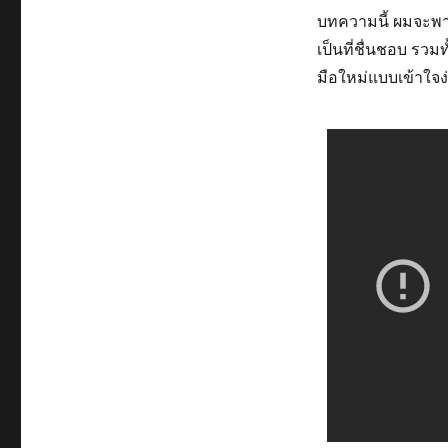
บทความนี้ ผมจะพาท
เป็นที่ชื่นชอบ รว
มือใหม่แบบเข้าใจง