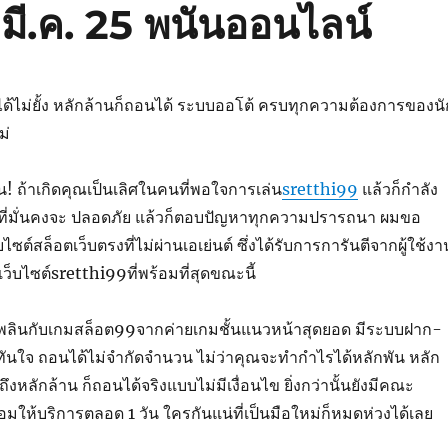
 มี.ค. 25 พนันออนไลน์
ด้ไม่ยั้ง หลักล้านก็ถอนได้ ระบบออโต้ ครบทุกความต้องการของนั
ม่
น! ถ้าเกิดคุณเป็นเลิศในคนที่พอใจการเล่น
sretthi99
แล้วก็กำลัง
ที่มั่นคงจะ ปลอดภัย แล้วก็ตอบปัญหาทุกความปรารถนา ผมขอ
ไซต์สล็อตเว็บตรงที่ไม่ผ่านเอเย่นต์ ซึ่งได้รับการการันตีจากผู้ใช้งา
ว็บไซต์sretthi99ที่พร้อมที่สุดขณะนี้
พลินกับเกมสล็อต99จากค่ายเกมชั้นแนวหน้าสุดยอด มีระบบฝาก-
็วทันใจ ถอนได้ไม่จำกัดจำนวน ไม่ว่าคุณจะทำกำไรได้หลักพัน หลัก
ึงหลักล้าน ก็ถอนได้จริงแบบไม่มีเงื่อนไข ยิ่งกว่านั้นยังมีคณะ
อมให้บริการตลอด 1 วัน ใครกันแน่ที่เป็นมือใหม่ก็หมดห่วงได้เลย