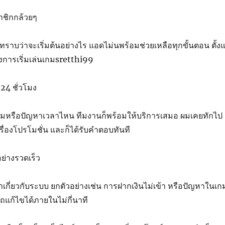
าชิกกล้วยๆ
่ทราบว่าจะเริ่มต้นอย่างไร แอดไม่นพร้อมช่วยเหลือทุกขั้นตอน ตั้งแ
งการเริ่มเล่นเกมsretthi99
4 ชั่วโมง
ามหรือปัญหาเวลาไหน ทีมงานก็พร้อมให้บริการเสมอ ผมเคยทักไป
รื่องโปรโมชั่น และก็ได้รับคำตอบทันที
ย่างรวดเร็ว
กี่ยวกับระบบ ยกตัวอย่างเช่น การฝากเงินไม่เข้า หรือปัญหาในเก
แก้ไขได้ภายในไม่กี่นาที