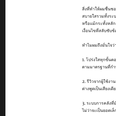
สิ่งที่ทำให้ผมชื่น
สบายใสรวมทั้งระบบท
หรือแม้กระทั้งหลั
เงื่อนไขที่สลับซับซ
ทำไมผมถึงมั่นใจว่
1. โปร่งใสทุกขั้นต
ตามมาตรฐานที่กำห
2. รีวิวจากผู้ใช้ง
ต่างพูดเป็นเสียงเด
3. ระบบการคลังที่
ไม่ว่าจะเป็นยอดเล