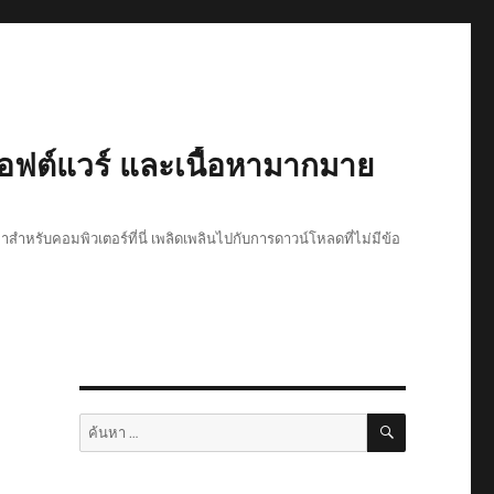
ต์แวร์ และเนื้อหามากมาย
หรับคอมพิวเตอร์ที่นี่ เพลิดเพลินไปกับการดาวน์โหลดที่ไม่มีข้อ
ค้นหา
ค้นหา: