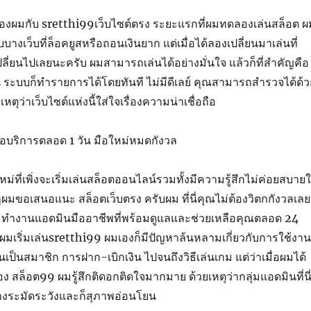
ผมกับ sretthi99เว็บไซต์ตรง ระยะแรกที่ผมทดลองเล่นสล็อต ผ
งเว็บที่ล็อคยูสหรือถอนเงินยาก แต่เมื่อได้ลองเปลี่ยนมาเล่นที่
ปลี่ยนไปเลยนะครับ ผมสามารถเล่นได้อย่างมั่นใจ แล้วก็ที่สำคัญคือ
ิน ระบบก็ทำรายการได้โดยทันที ไม่มีดีเลย์ คุณสามารถสำรวจได้ด้ว
ตุว่าเว็บไซต์แห่งนี้ใส่ใจเรื่องความน่าเชื่อถือ
อบริการตลอด 1 วัน มือใหม่หมดกังวล
ม่ที่เพิ่งจะเริ่มเล่นสล็อตออนไลน์รวมทั้งมีความรู้สึกไม่ค่อยสบาย
งๆผมขอเสนอแนะ สล็อตเว็บตรง ครับผม ที่นี่คุณไม่ต้องวิตกกังวลเลย
ะทำงานแอดมินมืออาชีพที่พร้อมดูแลและช่วยเหลือคุณตลอด 24
่ผมเริ่มเล่นsretthi99 ผมเองก็มีปัญหาล้นหลามเกี่ยวกับการใช้งาน
นเป็นสมาชิก การฝาก-เบิกเงิน ไปจนถึงวิธีเล่นเกม แต่ว่าเมื่อผมได้
 สล็อต99 ผมรู้สึกติดอกติดใจมากมาย ด้วยเหตุว่ากลุ่มแอดมินที่นี
่างระมัดระวังและก็สุภาพอ่อนโยน