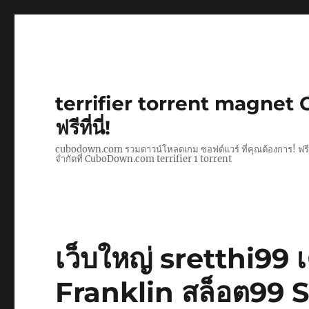
terrifier torrent magnet
ฟรีที่นี่!
cubodown.com รวมดาวน์โหลดเกม ซอฟต์แวร์ ที่คุณต้องการ! ฟรี ดา
จำกัดที่ CuboDown.com terrifier 1 torrent
เว็บใหญ่ sretthi99 
Franklin สล็อต99 S