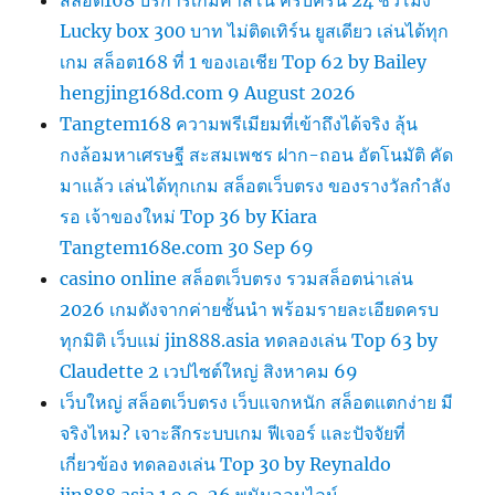
สล็อต168 บริการเกมคาสิโน ครบครัน 24 ชั่วโมง
Lucky box 300 บาท ไม่ติดเทิร์น ยูสเดียว เล่นได้ทุก
เกม สล็อต168 ที่ 1 ของเอเชีย Top 62 by Bailey
hengjing168d.com 9 August 2026
Tangtem168 ความพรีเมียมที่เข้าถึงได้จริง ลุ้น
กงล้อมหาเศรษฐี สะสมเพชร ฝาก-ถอน อัตโนมัติ คัด
มาแล้ว เล่นได้ทุกเกม สล็อตเว็บตรง ของรางวัลกำลัง
รอ เจ้าของใหม่ Top 36 by Kiara
Tangtem168e.com 30 Sep 69
casino online สล็อตเว็บตรง รวมสล็อตน่าเล่น
2026 เกมดังจากค่ายชั้นนำ พร้อมรายละเอียดครบ
ทุกมิติ เว็บแม่ jin888.asia ทดลองเล่น Top 63 by
Claudette 2 เวปไซต์ใหญ่ สิงหาคม 69
เว็บใหญ่ สล็อตเว็บตรง เว็บแจกหนัก สล็อตแตกง่าย มี
จริงไหม? เจาะลึกระบบเกม ฟีเจอร์ และปัจจัยที่
เกี่ยวข้อง ทดลองเล่น Top 30 by Reynaldo