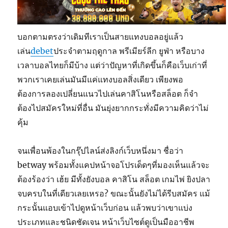
บอกตามตรงว่าเดิมทีเราเป็นสายแทงบอลอยู่แล้ว
เล่น
debet
ประจำตามฤดูกาล พรีเมียร์ลีก ยูฟ่า หรือบาง
เวลาบอลไทยก็มีบ้าง แต่ว่าปัญหาที่เกิดขึ้นก็คือเว็บเก่าที่
พวกเราเคยเล่นมันมีแค่แทงบอลสิ่งเดียว เพียงพอ
ต้องการลองเปลี่ยนแนวไปเล่นคาสิโนหรือสล็อต ก็จำ
ต้องไปสมัครใหม่ที่อื่น มันยุ่งยากกระทั่งมีความคิดว่าไม่
คุ้ม
จนเพื่อนพ้องในกรุ๊ปไลน์ส่งลิงก์เว็บหนึ่งมา ชื่อว่า
betway พร้อมทั้งแคปหน้าจอโปรเด็ดๆที่มองเห็นแล้วจะ
ต้องร้องว่า เฮ้ย มีทั้งยังบอล คาสิโน สล็อต เกมไพ่ ยิงปลา
จบครบในที่เดียวเลยเหรอ? ขณะนั้นยังไม่ได้รีบสมัคร แม้
กระนั้นแอบเข้าไปดูหน้าเว็บก่อน แล้วพบว่าเขาแบ่ง
ประเภทและชนิดชัดเจน หน้าเว็บไซต์ดูเป็นมืออาชีพ