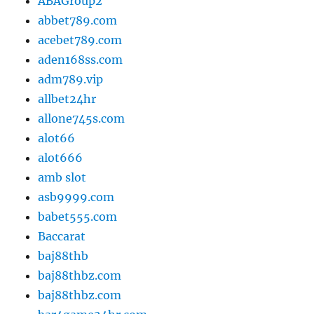
ABAGroup2
abbet789.com
acebet789.com
aden168ss.com
adm789.vip
allbet24hr
allone745s.com
alot66
alot666
amb slot
asb9999.com
babet555.com
Baccarat
baj88thb
baj88thbz.com
baj88thbz.com