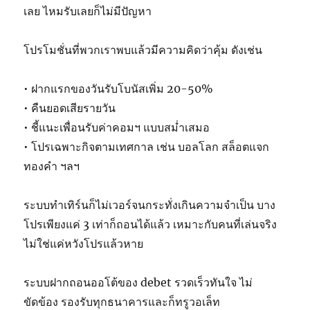
เลย ไหมรับเลยก็ไม่มีปัญหา
โปรโมชั่นที่พวกเราพบแล้วมีความคิดว่าคุ้ม ดังเช่น
• ฝากแรกของวันรับโบนัสเพิ่ม 20-50%
• คืนยอดเสียรายวัน
• ชี้แนะเพื่อนรับค่าคอมฯ แบบสม่ำเสมอ
• โปรเฉพาะกิจตามเทศกาล เช่น บอลโลก สล็อตแจก
ทองคำ ฯลฯ
ระบบทำเทิร์นก็ไม่เวอร์จนกระทั่งเกินความจำเป็น บาง
โปรเพียงแค่ 3 เท่าก็ถอนได้แล้ว เหมาะกับคนที่เล่นจริง
ไม่ใช่แค่หวังโปรแล้วหาย
ระบบฝากถอนออโต้ของ debet รวดเร็วทันใจ ไม่
ขัดข้อง รองรับทุกธนาคารและก็ทรูวอเล็ท