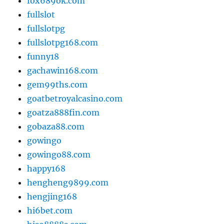
fox689ok.com
fullslot
fullslotpg
fullslotpg168.com
funny18
gachawin168.com
gem99ths.com
goatbetroyalcasino.com
goatza888fin.com
gobaza88.com
gowingo
gowingo88.com
happy168
hengheng9899.com
hengjing168
hi6bet.com