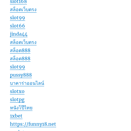
slot168
สล็อตเว็บตรง
slot99
slot66
jinda44
สล็อตเว็บตรง
สล็อต888
สล็อต888
slot99
pussy888
บาคาร่าออนไลน์
slotxo
slotpg
หนังโป๊ไทย
1xbet
https://funny18.net