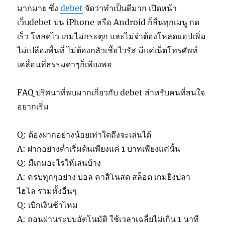
มากมาย ซึ่ง
debet
จัดว่าทำเป็นดีมาก เปิดหน้า
เว็บdebet บน iPhone หรือ Android ก็ลื่นทุกเมนู กด
เร็ว โหลดไว เกมไม่กระตุก และไม่จำต้องโหลดแอปเพิ่ม
ไม่เปลืองพื้นที่ ไม่ต้องกลัวเชื้อไวรัส มีแค่เน็ตโทรศัพท์
เคลื่อนที่ธรรมดาๆก็เพียงพอ
FAQ ปริศนาที่พบมากเกี่ยวกับ debet สำหรับคนที่สนใจ
อยากเริ่ม
Q: ต้องฝากอย่างน้อยเท่าใดถึงจะเล่นได้
A: ฝากอย่างต่ำเริ่มต้นเพียงแค่ 1 บาทเพียงแค่นั้น
Q: มีเกมอะไรให้เล่นบ้าง
A: ครบทุกๆอย่าง บอล คาสิโนสด สล็อต เกมยิงปลา
ไฮโล รวมทั้งอื่นๆ
Q: เบิกเงินช้าไหม
A: ถอนผ่านระบบอัตโนมัติ ใช้เวลาเฉลี่ยไม่เกิน 1 นาที