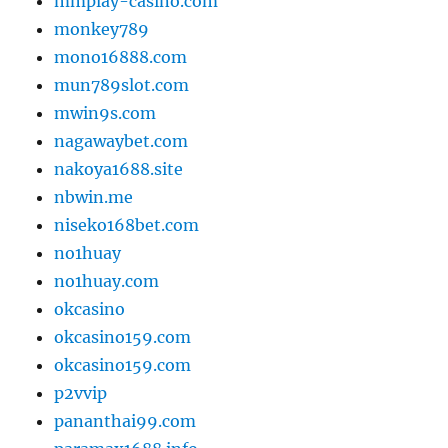
mmplay-casino.com
monkey789
mono16888.com
mun789slot.com
mwin9s.com
nagawaybet.com
nakoya1688.site
nbwin.me
niseko168bet.com
no1huay
no1huay.com
okcasino
okcasino159.com
okcasino159.com
p2vvip
pananthai99.com