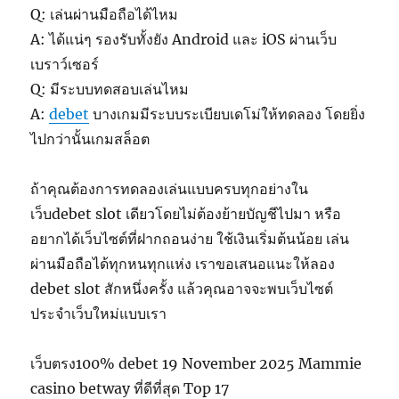
Q: เล่นผ่านมือถือได้ไหม
A: ได้แน่ๆ รองรับทั้งยัง Android และ iOS ผ่านเว็บ
เบราว์เซอร์
Q: มีระบบทดสอบเล่นไหม
A:
debet
บางเกมมีระบบระเบียบเดโม่ให้ทดลอง โดยยิ่ง
ไปกว่านั้นเกมสล็อต
ถ้าคุณต้องการทดลองเล่นแบบครบทุกอย่างใน
เว็บdebet slot เดียวโดยไม่ต้องย้ายบัญชีไปมา หรือ
อยากได้เว็บไซต์ที่ฝากถอนง่าย ใช้เงินเริ่มต้นน้อย เล่น
ผ่านมือถือได้ทุกหนทุกแห่ง เราขอเสนอแนะให้ลอง
debet slot สักหนึ่งครั้ง แล้วคุณอาจจะพบเว็บไซต์
ประจำเว็บใหม่แบบเรา
เว็บตรง100% debet 19 November 2025 Mammie
casino betway ที่ดีที่สุด Top 17