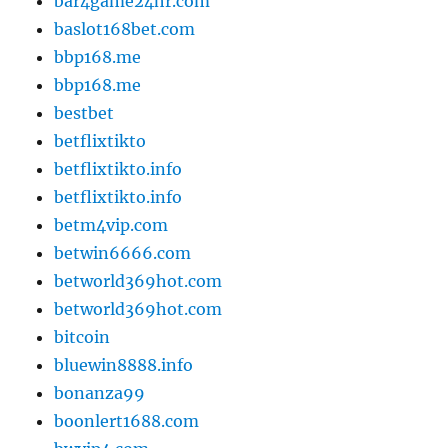
bar4game24hr.com
baslot168bet.com
bbp168.me
bbp168.me
bestbet
betflixtikto
betflixtikto.info
betflixtikto.info
betm4vip.com
betwin6666.com
betworld369hot.com
betworld369hot.com
bitcoin
bluewin8888.info
bonanza99
boonlert1688.com