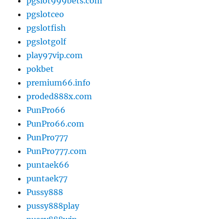
pgslot999bets.com
pgslotceo
pgslotfish
pgslotgolf
play97vip.com
pokbet
premium66.info
proded888x.com
PunPro66
PunPro66.com
PunPro777
PunPro777.com
puntaek66
puntaek77
Pussy888
pussy888play