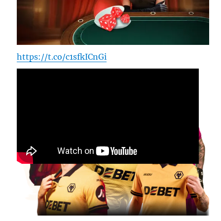
https://t.co/c1sfkICnGi