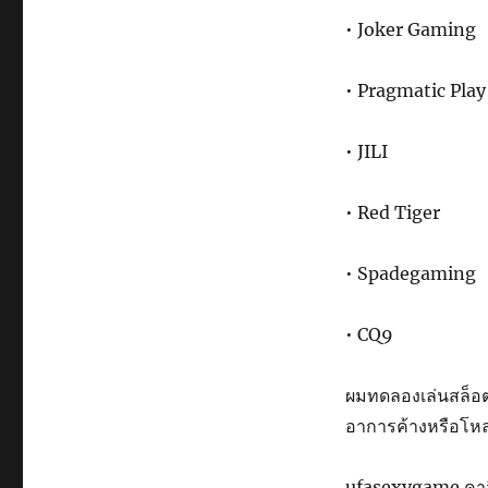
• Joker Gaming
• Pragmatic Play
• JILI
• Red Tiger
• Spadegaming
• CQ9
ผมทดลองเล่นสล็อตข
อาการค้างหรือโหล
ufasexygame คาสิ