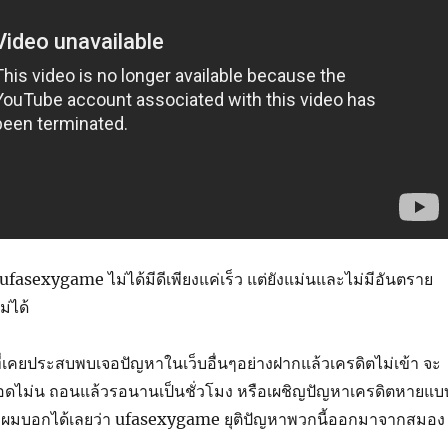
sexygame ไม่ได้มีดีเพียงแค่เร็ว แต่ยังแม่นและไม่มีอันตราย
ม่ได้
่เคยประสบพบเจอปัญหาในเว็บอื่นๆอย่างฝากแล้วเครดิตไม่เข้า จะ
อดไม่น ถอนแล้วรอนานเป็นชั่วโมง หรือเผชิญปัญหาเครดิตหายแบ
 ผมบอกได้เลยว่า ufasexygame ยุติปัญหาพวกนี้ออกมาจากสมอง