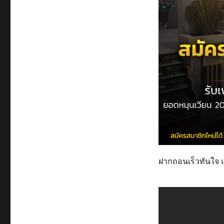
ฝากถอนเร็วทันใจ แ