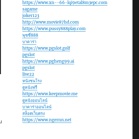
https://www.xn--66-lqi9etal8m3epc.com
sagame
joker123
http://www.movie87hd.com
https://www.pussy888play.com
พุซซี่888
บาคาร่า
https://www.pgslot.golf
pgslot
https://www.pgheng99.ai
pgslot
live22
หนังชนโรง
ดูหนังฟรี
https://www.keepmovie.me
ดูหนังออนไลน์
บาคาร่าออนไลน์
สล็อตเว็บตรง
https://www.ngernn.net
บ