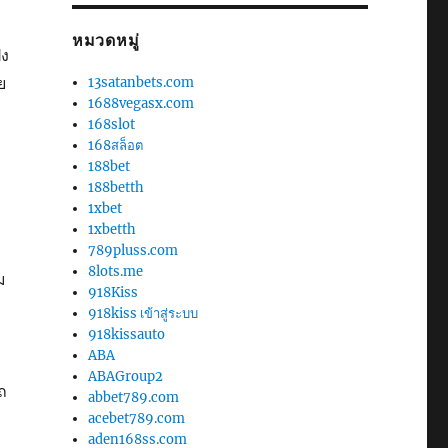
หมวดหมู่
่ง
ย
13satanbets.com
1688vegasx.com
168slot
168สล็อต
188bet
188betth
1xbet
1xbetth
789pluss.com
8lots.me
ม
918Kiss
918kiss เข้าสู่ระบบ
918kissauto
ABA
ABAGroup2
ถ
abbet789.com
acebet789.com
aden168ss.com