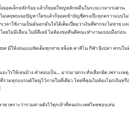
้งยอดเล็กหลักร้อย แล้วก็ยอดใหญ่หลักหมื่นในระยะเวลาเร่งด่วน
 ยังไม่เคยพบเจอปัญหาใดๆแล้วก็ยอดเข้าบัญชีตรงเป๊ะทุกคราวแบบไม่
เวลาใช้งานเป็นมั่นอกมั่นใจได้เต็มเปี่ยมว่าเงินที่ฝากจะไม่หาย แล
โดยไม่มีเลื่อน ไม่มีดีเลย์ ไม่ต้องขอคืนดีคณะทำงานแบบเมื่อก่อน
 มีให้เล่นแบบจัดเต็มทุกสาย สล็อต คาสิโน กีฬา ยิงปลา ครบในที
ีเกมอะไรให้เล่นบ้าง คำตอบเป็น… มากมายกระทั่งเลือกผิด เพราะเหตุ
ว็บที่รวมทุกแบรนด์ใหญ่ไว้ภายในที่เดียว โดยที่คุณไม่ต้องโยกเงินหรื
์
าด เพราะว่ารวมค่ายดังไว้ทุกเจ้าที่คนประเทศไทยชอบเล่น