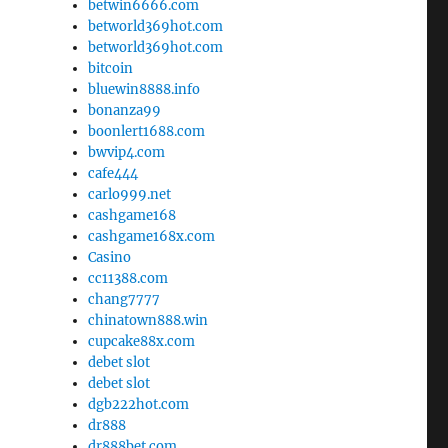
betwin6666.com
betworld369hot.com
betworld369hot.com
bitcoin
bluewin8888.info
bonanza99
boonlert1688.com
bwvip4.com
cafe444
carlo999.net
cashgame168
cashgame168x.com
Casino
cc11388.com
chang7777
chinatown888.win
cupcake88x.com
debet slot
debet slot
dgb222hot.com
dr888
dr888bet.com