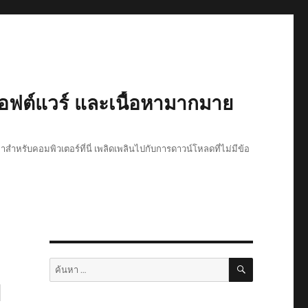
ต์แวร์ และเนื้อหามากมาย
หรับคอมพิวเตอร์ที่นี่ เพลิดเพลินไปกับการดาวน์โหลดที่ไม่มีข้อ
ค้นหา
ค้นหา:
บ