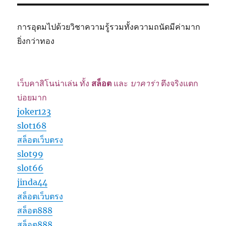
การอุดมไปด้วยวิชาความรู้รวมทั้งความถนัดมีค่ามาก
ยิ่งกว่าทอง
เว็บคาสิโนน่าเล่น ทั้ง
สล็อต
และ
บาคาร่า
ตึงจริงแตก
บ่อยมาก
joker123
slot168
สล็อตเว็บตรง
slot99
slot66
jinda44
สล็อตเว็บตรง
สล็อต888
สล็อต888