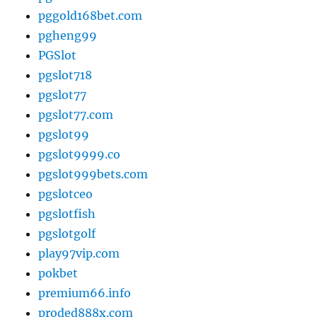
pggold168bet.com
pgheng99
PGSlot
pgslot718
pgslot77
pgslot77.com
pgslot99
pgslot9999.co
pgslot999bets.com
pgslotceo
pgslotfish
pgslotgolf
play97vip.com
pokbet
premium66.info
proded888x.com