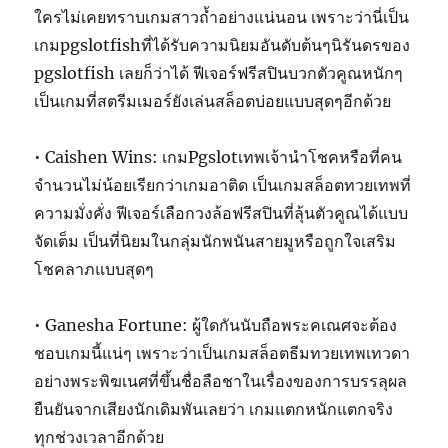
ใครไม่เคยทราบเกมสาวถ้ำอย่างแน่นอน เพราะว่านี่เป็น
เกมpgslotfishที่ได้รับความนิยมอันดับต้นๆนิรันดรของ
pgslotfish เลยก็ว่าได้ ฟีเจอร์ฟรีสปินบวกตัวคูณหนักๆ
เป็นเกมที่สตรีมเมอร์ยังเล่นสล็อตบ่อยแบบสุดๆอีกด้วย
• Caishen Wins: เกมPgslotเทพเจ้านำโชคหรือที่คน
จำนวนไม่น้อยเรียกว่าเกมอาติด เป็นเกมสล็อตทวยเทพที่
ความมั่งคั่ง ฟีเจอร์เลือกวงล้อฟรีสปินที่ลุ้นตัวคูณได้แบบ
จัดเต็ม เป็นที่นิยมในกลุ่มนักพนันสายมูหรือถูกใจเสริม
โชคลาภแบบสุดๆ
• Ganesha Fortune: ผู้ใดกันนับถือพระคเณศจะต้อง
ชอบเกมนี้แน่ๆ เพราะว่าเป็นเกมสล็อตธีมทวยเทพเทวดา
อย่างพระพิฆเนศที่ขึ้นชื่อลือชาในเรื่องของการบรรลุผล
ยืนยันจากเสียงนักเดิมพันเลยว่า เกมแตกหนักแตกจริง
ทุกช่วงเวลาอีกด้วย