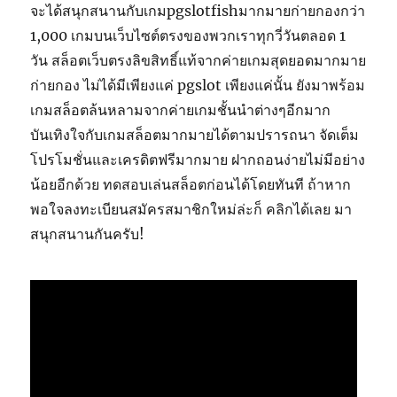
จะได้สนุกสนานกับเกมpgslotfishมากมายก่ายกองกว่า
1,000 เกมบนเว็บไซต์ตรงของพวกเราทุกวี่วันตลอด 1
วัน สล็อตเว็บตรงลิขสิทธิ์แท้จากค่ายเกมสุดยอดมากมาย
ก่ายกอง ไม่ได้มีเพียงแค่ pgslot เพียงแค่นั้น ยังมาพร้อม
เกมสล็อตล้นหลามจากค่ายเกมชั้นนำต่างๆอีกมาก
บันเทิงใจกับเกมสล็อตมากมายได้ตามปรารถนา จัดเต็ม
โปรโมชั่นและเครดิตฟรีมากมาย ฝากถอนง่ายไม่มีอย่าง
น้อยอีกด้วย ทดสอบเล่นสล็อตก่อนได้โดยทันที ถ้าหาก
พอใจลงทะเบียนสมัครสมาชิกใหม่ล่ะก็ คลิกได้เลย มา
สนุกสนานกันครับ!