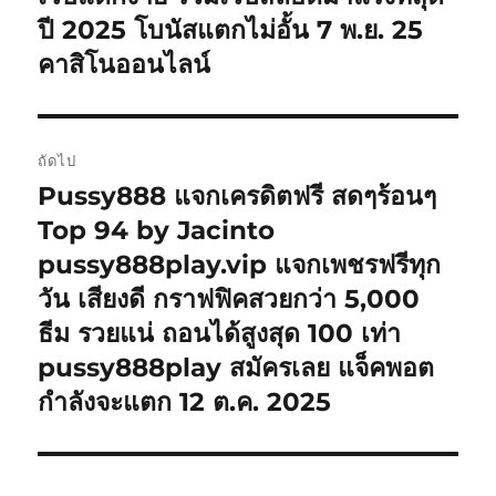
ปี 2025 โบนัสแตกไม่อั้น 7 พ.ย. 25
คาสิโนออนไลน์
ถัดไป
Pussy888 แจกเครดิตฟรี สดๆร้อนๆ
เรื่อง
ต่อ
Top 94 by Jacinto
ไป:
pussy888play.vip แจกเพชรฟรีทุก
วัน เสียงดี กราฟฟิคสวยกว่า 5,000
ธีม รวยแน่ ถอนได้สูงสุด 100 เท่า
pussy888play สมัครเลย แจ็คพอต
กำลังจะแตก 12 ต.ค. 2025