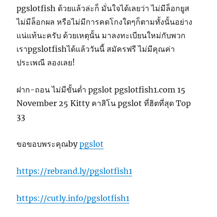
pgslotfish ด้วยแล้วล่ะก็ มั่นใจได้เลยว่า ไม่มีล็อกยูส
ไม่มีล็อกผล หรือไม่มีการคดโกงใดๆก็ตามทั้งนั้นอย่าง
แน่แท้นะครับ ด้วยเหตุนั้น มาลงทะเบียนใหม่กับพวก
เราpgslotfishได้แล้ววันนี้ สมัครฟรี ไม่มีคุณค่า
ประเพณี ลองเลย!
ฝาก-ถอน ไม่มีขั้นต่ำ pgslot pgslotfish1.com 15
November 25 Kitty คาสิโน pgslot ที่ฮิตที่สุด Top
33
ขอขอบพระคุณby
pgslot
https://rebrand.ly/pgslotfish1
https://cutly.info/pgslotfish1