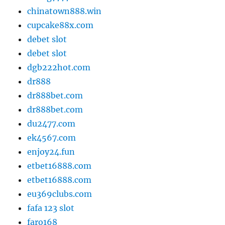
chinatown888.win
cupcake88x.com
debet slot
debet slot
dgb222hot.com
dr888
dr888bet.com
dr888bet.com
du2477.com
ek4567.com
enjoy24.fun
etbet16888.com
etbet16888.com
eu369clubs.com
fafa 123 slot
faro168