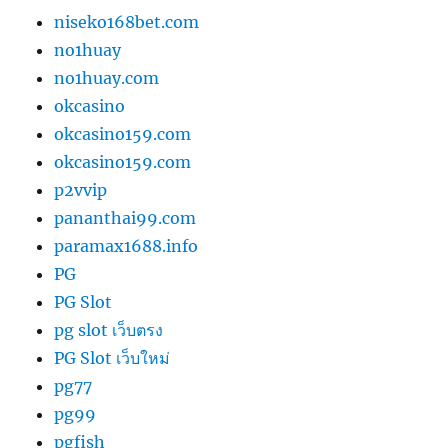
niseko168bet.com
no1huay
no1huay.com
okcasino
okcasino159.com
okcasino159.com
p2vvip
pananthai99.com
paramax1688.info
PG
PG Slot
pg slot เว็บตรง
PG Slot เว็บใหม่
pg77
pg99
pgfish