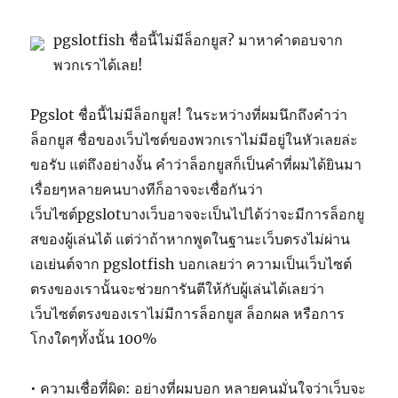
pgslotfish ชื่อนี้ไม่มีล็อกยูส? มาหาคำตอบจาก
พวกเราได้เลย!
Pgslot ชื่อนี้ไม่มีล็อกยูส! ในระหว่างที่ผมนึกถึงคำว่า
ล็อกยูส ชื่อของเว็บไซต์ของพวกเราไม่มีอยู่ในหัวเลยล่ะ
ขอรับ แต่ถึงอย่างงั้น คำว่าล็อกยูสก็เป็นคำที่ผมได้ยินมา
เรื่อยๆหลายคนบางทีก็อาจจะเชื่อกันว่า
เว็บไซต์pgslotบางเว็บอาจจะเป็นไปได้ว่าจะมีการล็อกยู
สของผู้เล่นได้ แต่ว่าถ้าหากพูดในฐานะเว็บตรงไม่ผ่าน
เอเย่นต์จาก pgslotfish บอกเลยว่า ความเป็นเว็บไซต์
ตรงของเรานั้นจะช่วยการันตีให้กับผู้เล่นได้เลยว่า
เว็บไซต์ตรงของเราไม่มีการล็อกยูส ล็อกผล หรือการ
โกงใดๆทั้งนั้น 100%
• ความเชื่อที่ผิด: อย่างที่ผมบอก หลายคนมั่นใจว่าเว็บจะ