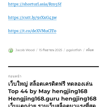
https://shorturl.asia/Rm5Sf
https://cutt.ly/9rXxG43w
https://t.co/deXVMuClTo
ผู้
เขียน
หมวด
ป้าย
Jacob Wood
15 กันยายน 2025
pgslotfish
สล็อต
เขียน
เมื่อ
หมู่
กำกับ
แนะแนว
ก่อนหน้า
เรื่อง
เว็บใหญ่ สล็อตเครดิตฟรี ทดลองเล่น
เรื่อง
ก่อน
Top 44 by May hengjing168
หน้า:
Hengjing168.guru hengjing168
เว็บแตกง่าย รวมเว็บสล็อตมาแรงที่สุด