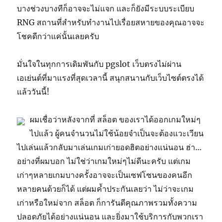
บางช่วงบางทีก็อาจจะไม่แจก และก็ยังมีระบบระเบียบ
RNG สถานที่สำหรับทำงานไปเรื่อยสหายของคุณอาจจะ
โชคดีกว่าแค่นั้นเลยครับ
มั่นใจในทุกการเดิมพันกับ pgslot เว็บตรงไม่ผ่าน
เอเย่นต์ที่มาแรงที่สุดเวลานี้ สนุกสนานกับเว็บไซต์ตรงได้
แล้ววันนี้!
ผมเชื่อว่าหลังจากที่ สล็อต ของเราได้ออกเกมใหม่ๆ
ไปแล้ว ผู้คนจำนวนไม่ใช้น้อยจำเป็นจะต้องแวะเวียน
ไปเล่นแล้วกลับมาเล่นเกมเก่ายอดฮิตอย่างแน่นอน ฮ่า…
อย่างที่ผมบอก ไม่ใช่ว่าเกมใหม่ๆไม่ดีนะครับ แต่เกม
เก่าๆหลายเกมบางครั้งอาจจะเป็นเซฟโซนของคนอีก
หลายคนด้วยก็ได้ แต่ผมค้ำประกันเลยว่า ไม่ว่าจะเกม
เก่าหรือใหม่จาก สล็อต ก็การันตีคุณภาพรวมทั้งความ
ปลอดภัยได้อย่างแน่นอน และยิ่งมาใช้บริการกับพวกเรา