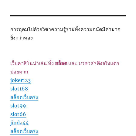
การอุดมไปด้วยวิชาความรู้รวมทั้งความถนัดมีค่ามาก
ยิ่งกว่าทอง
เว็บคาสิโนน่าเล่น ทั้ง
สล็อต
และ
บาคาร่า
ตึงจริงแตก
บ่อยมาก
joker123
slot168
สล็อตเว็บตรง
slot99
slot66
jinda44
สล็อตเว็บตรง