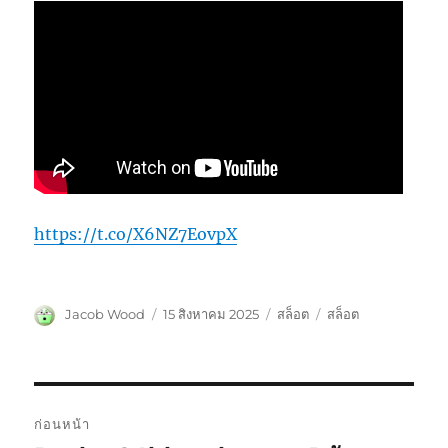
https://t.co/X6NZ7EovpX
ผู้
เขียน
หมวด
ป้าย
Jacob Wood
15 สิงหาคม 2025
สล็อต
สล็อต
เขียน
เมื่อ
หมู่
กำกับ
แนะแนว
ก่อนหน้า
เรื่อง