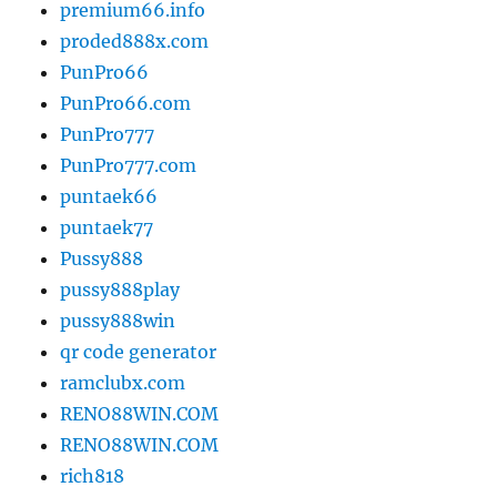
premium66.info
proded888x.com
PunPro66
PunPro66.com
PunPro777
PunPro777.com
puntaek66
puntaek77
Pussy888
pussy888play
pussy888win
qr code generator
ramclubx.com
RENO88WIN.COM
RENO88WIN.COM
rich818