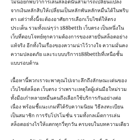
ไม่น้อยก็พบว่าการเล่นสล็อตนั้นสามารถเปลี่ยนแปลง
จากเงินหลักสิบให้เปลี่ยนเป็นหลักพันหลักหมื่นได้ในพริบ
ตา แต่ว่าทั้งนี้จะต้องอาศัยการเลือกเว็บไซต์ให้ตรง
ประเด็น รวมทั้งแน่ๆว่า 188betth เว็บตรง เป็นหนึ่งใน
เว็บที่ตอบโจทย์ทุกความต้องการของสายปั่นสล็อตอย่าง
แท้จริง อีกทั้งในเรื่องของความน่าไว้วางใจ ความมั่นคง
ความปลอดภัย และระบบบริการ188betthที่เหนือชั้น
แบบรอบด้าน
เนื้อหานี้พวกเราจะพาคุณไปเจาะลึกถึงลักษณะเด่นของ
เว็บไซต์สล็อต เว็บตรง ว่าเพราะเหตุใดผู้เล่นมือใหม่รวม
ทั้งมือเก๋าหลายหมื่นคนถึงเลือกใช้บริการกันอย่างต่อ
เนื่อง พร้อมชี้แนะเกมที่ได้รับความนิยม วิธีลงทะเบียน
เป็นสมาชิก การรับโปรโมชั่น รวมทั้งกลเม็ดการเล่น
สล็อตอย่างไรให้แตกทุกวี่ทุกวัน ครบจบในบทความเดียว