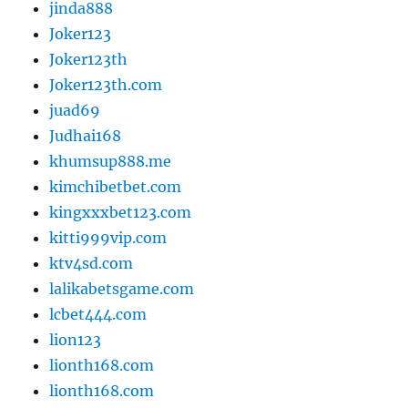
jinda888
Joker123
Joker123th
Joker123th.com
juad69
Judhai168
khumsup888.me
kimchibetbet.com
kingxxxbet123.com
kitti999vip.com
ktv4sd.com
lalikabetsgame.com
lcbet444.com
lion123
lionth168.com
lionth168.com