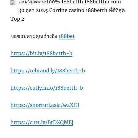
เว็บสล็อตตรง100% 188betth 188betthb.com
30 ตุลา 2025 Corrine casino 188betth ที่ดีที่สุด
Top 2
ขอขอบพระคุณอ้างอิง
188bet
https://bit.ly/188betth-b
https://rebrand.ly/188betth-b
https://cutly.info/188betth-b
https://shorturl.asia/w2XfH
https://cutt.ly/BrDXQMEj