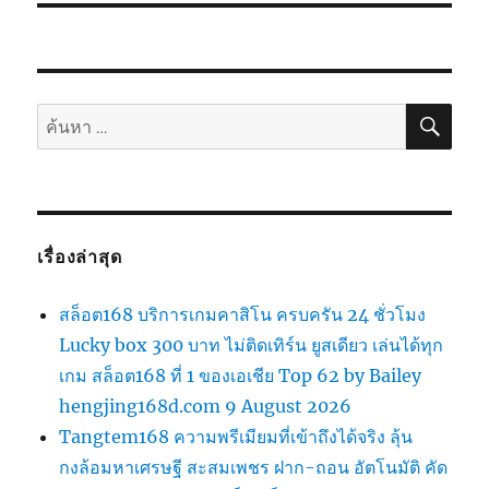
ค้นห
ค้นหา:
เรื่องล่าสุด
สล็อต168 บริการเกมคาสิโน ครบครัน 24 ชั่วโมง
Lucky box 300 บาท ไม่ติดเทิร์น ยูสเดียว เล่นได้ทุก
เกม สล็อต168 ที่ 1 ของเอเชีย Top 62 by Bailey
hengjing168d.com 9 August 2026
Tangtem168 ความพรีเมียมที่เข้าถึงได้จริง ลุ้น
กงล้อมหาเศรษฐี สะสมเพชร ฝาก-ถอน อัตโนมัติ คัด