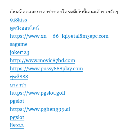
เว็บสล็อตและบาคาร่าของโครตดีเว็บนี้เล่นแล้วรวยจัดๆ
918kiss
ดูหนังออนไลน์
https://www.xn--66-lqi9etal8m3epc.com
sagame
joker123
http://www.movie87hd.com
https://www.pussy888play.com
พุซซี่888
บาคาร่า
https://www.pgslot.golf
pgslot
https://www.pgheng99.ai
pgslot
live22