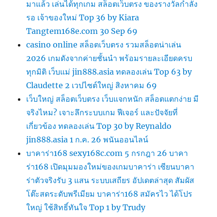
มาแล้ว เล่นได้ทุกเกม สล็อตเว็บตรง ของรางวัลกำลัง
รอ เจ้าของใหม่ Top 36 by Kiara
Tangtem168e.com 30 Sep 69
casino online สล็อตเว็บตรง รวมสล็อตน่าเล่น
2026 เกมดังจากค่ายชั้นนำ พร้อมรายละเอียดครบ
ทุกมิติ เว็บแม่ jin888.asia ทดลองเล่น Top 63 by
Claudette 2 เวปไซต์ใหญ่ สิงหาคม 69
เว็บใหญ่ สล็อตเว็บตรง เว็บแจกหนัก สล็อตแตกง่าย มี
จริงไหม? เจาะลึกระบบเกม ฟีเจอร์ และปัจจัยที่
เกี่ยวข้อง ทดลองเล่น Top 30 by Reynaldo
jin888.asia 1 ก.ค. 26 พนันออนไลน์
บาคาร่า168 sexy168c.com 5 กรกฎา 26 บาคา
ร่า168 เปิดมุมมองใหม่ของเกมบาคาร่า เซียนบาคา
ร่าตัวจริงรับ 3 แสน ระบบเสถียร อัปเดตล่าสุด สัมผัส
โต๊ะสดระดับพรีเมียม บาคาร่า168 สมัครไว ได้โปร
ใหญ่ ใช้สิทธิ์ทันใจ Top 1 by Trudy