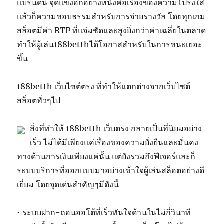
แบรนด์นี้ จุดแข็งอีกอย่างหนึ่งคือเรื่องของความโปร่งใส
แล้วก็ความชอบธรรมสำหรับการจ่ายรางวัล โดยทุกเกม
สล็อตมีค่า RTP ที่แจ่มชัดและสูงยิ่งกว่าค่าเฉลี่ยในตลาด
ทำให้ผู้เล่น188betthได้โอกาสสำหรับในการชนะเยอะ
ขึ้น
188betth เว็บไซต์ตรง ที่ทำให้แตกต่างจากเว็บไซต์
สล็อตทั่วๆไป
สิ่งที่ทำให้ 188betth เว็บตรง กลายเป็นที่นิยมอย่าง
เร็ว ไม่ได้มีเพียงแค่เรื่องของความยั่งยืนและมั่นคง
ทางด้านการเงินเพียงแค่นั้น แต่ยังรวมถึงฟีเจอร์และก็
ระบบบริการที่ออกแบบมาอย่างเข้าใจผู้เล่นสล็อตอย่างดี
เยี่ยม โดยจุดเด่นสำคัญๆมีดังนี้
• ระบบฝาก-ถอนออโต้ที่เร็วทันใจด้านในไม่กี่วินาที