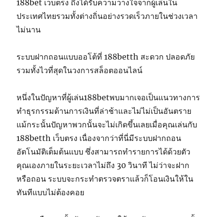
188bet เว็บตรง ถึงได้รับความวางใจจากผู้เล่นใน
ประเทศไทยรวมทั้งต่างถิ่นอย่างรวดเร็วภายในช่วงเวลา
ไม่นาน
ระบบฝากถอนแบบออโต้ที่ 188betth สะดวก ปลอดภัย
รวมทั้งไวที่สุดในวงการสล็อตออนไลน์
หนึ่งในปัญหาที่ผู้เล่น188betพบมากเจอเป็นแนวทางการ
ทำธุรกรรมด้านการเงินที่ล่าช้าและไม่ไม่เป็นอันตราย
แม้กระนั้นปัญหาพวกนั้นจะไม่เกิดขึ้นเลยเมื่อคุณเล่นกับ
188betth เว็บตรง เนื่องจากว่าที่นี่มีระบบฝากถอน
อัตโนมัติเต็มต้นแบบ ซึ่งสามารถทำรายการได้ด้วยตัว
คุณเองภายในระยะเวลาไม่ถึง 30 วินาที ไม่ว่าจะฝาก
หรือถอน ระบบจะกระทำตรวจตราแล้วก็โอนเงินให้ใน
ทันทีแบบไม่ต้องคอย