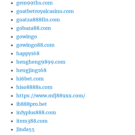
gem99ths.com
goatbetroyalcasino.com
goatza888fin.com
gobaza88.com
gowingo
gowingo88.com
happy168
hengheng9899.com
hengjing168
hi6bet.com
hiso8888s.com
https://www.mfj889xx.com/
ib888pro.bet
infyplus888.com
item388.com
Jinda55