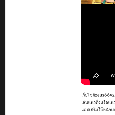
เว็บไซต์zeus66v2อ
เล่นแนวดิ่งหรือแนว
แอปเสริมให้หนักเคร