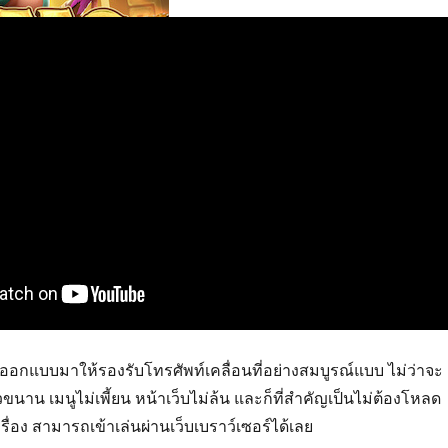
อกแบบมาให้รองรับโทรศัพท์เคลื่อนที่อย่างสมบูรณ์แบบ ไม่ว่าจะ
ขนาน เมนูไม่เพี้ยน หน้าเว็บไม่ล้น และก็ที่สำคัญเป็นไม่ต้องโหลด
ื่อง สามารถเข้าเล่นผ่านเว็บเบราว์เซอร์ได้เลย