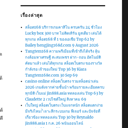
เรื่องล่าสุด
สล็อต168 บริการเกมคาสิโน ครบครัน 24 ชั่วโมง
Lucky box 300 บาท ไม่ติดเทิร์น ยูสเดียว เล่นได้
ทุกเกม สล็อต168 ที่ 1 ของเอเชีย Top 62 by
Bailey hengjing168d.com 9 August 2026
Tangtem168 ความพรีเมียมที่เข้าถึงได้จริง ลุ้น
็ด
กงล้อมหาเศรษฐี สะสมเพชร ฝาก-ถอน อัตโนมัติ
คัดมาแล้ว เล่นได้ทุกเกม สล็อตเว็บตรง ของรางวัล
กำลังรอ เจ้าของใหม่ Top 36 by Kiara
Tangtem168e.com 30 Sep 69
ด้
casino online สล็อตเว็บตรง รวมสล็อตน่าเล่น
ท
2026 เกมดังจากค่ายชั้นนำ พร้อมรายละเอียดครบ
ทุกมิติ เว็บแม่ jin888.asia ทดลองเล่น Top 63 by
Claudette 2 เวปไซต์ใหญ่ สิงหาคม 69
เว็บใหญ่ สล็อตเว็บตรง เว็บแจกหนัก สล็อตแตกง่าย
ด้
มีจริงไหม? เจาะลึกระบบเกม ฟีเจอร์ และปัจจัยที่
เกี่ยวข้อง ทดลองเล่น Top 30 by Reynaldo
ตี
jin888.asia 1 ก.ค. 26 พนันออนไลน์