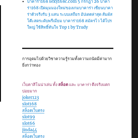
บาคาร่า168 sexy168c.com 5 กรกฎา 26 บาคา
ร่า168 เปิดมุมมองใหม่ของเกมบาคาร่า เซียนบาคา
ร่าตัวจริงรับ 3 แสน ระบบเสถียร อัปเดตล่าสุด สัมผัส
โต๊ะสดระดับพรีเมียม บาคาร่า168 สมัครไว ได้โปร
ใหญ่ ใช้สิทธิ์ทันใจ Top 1 by Trudy
การอุดมไปด้วยวิชาความรู้รวมทั้งความถนัดมีค่ามาก
ยิ่งกว่าทอง
เว็บคาสิโนน่าเล่น ทั้ง
สล็อต
และ
บาคาร่า
ตึงจริงแตก
บ่อยมาก
joker123
slot168
สล็อตเว็บตรง
slot99
slot66
jinda44
สล็อตเว็บตรง