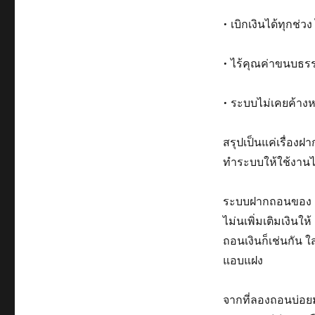
• เบิกเงินได้ทุกช
• ไร้คุณค่าขนบธร
• ระบบไม่เคยค้างห
สรุปเป็นแค่เรื่องฝา
ทำระบบให้ใช้งานได้
ระบบฝากถอนของ เว
ไม่นเพิ่มเติมเงินให้
ถอนเงินก็เช่นกัน ใ
แอบแฝง
จากที่ลองถอนบ่อยม