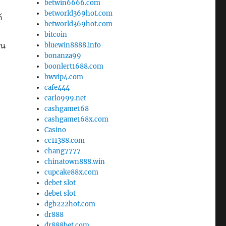
betwin6666.com
betworld369hot.com
้
betworld369hot.com
bitcoin
วน
bluewin8888.info
bonanza99
boonlert1688.com
bwvip4.com
cafe444
carlo999.net
cashgame168
cashgame168x.com
Casino
cc11388.com
chang7777
chinatown888.win
cupcake88x.com
debet slot
debet slot
dgb222hot.com
dr888
dr888bet.com