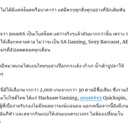
ไม่ได้มีแค่สล็อตหรือบาคาร่า แต่มีครบทุกสิ่งทุกอย่างที่นักเดิมพัน
่า zeus66 เป็นเว็บสล็อต แต่ว่าจริงๆแล้วมันมากกว่านั้น เพราะว
ให้เลือกหลายค่าย ไม่ว่าจะเป็น SA Gaming, Sexy Baccarat, A
่ๆที่อัปเดตตลอดทุกเดือน
งมีหมวดเกมไพ่แบบไทยๆอย่างป๊อกกระเด้ง เก้าเก น้ำเต้าปูปลาให้
นๆ
นี่มีให้เลือกมากกว่า 2,000 เกมจากกว่า 30 ค่ายมีชื่อเสียง ซึ่งรวมถ
นเว็บไซต์ไทย ได้แก่ Hacksaw Gaming,
zeus66v2
Quickspin,
ผู้ที่เบื่อง่ายรับรองไม่มีหมดอารมณ์แน่นอน นอกเหนือจากนี้ยังมีเก
พนันกีฬา และสลากกินแบ่งให้เล่นแบบครบวงจร ไม่ต้องเปลี่ยนเว็บ
ย