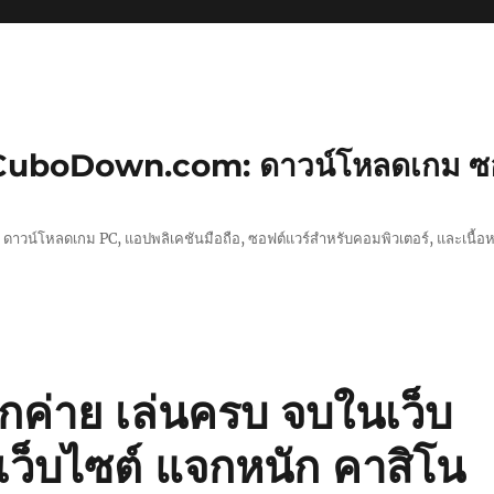
 CuboDown.com: ดาวน์โหลดเกม ซอฟ
วน์โหลดเกม PC, แอปพลิเคชันมือถือ, ซอฟต์แวร์สำหรับคอมพิวเตอร์, และเนื้อหาสำ
ุกค่าย เล่นครบ จบในเว็บ
เว็บไซต์ แจกหนัก คาสิโน