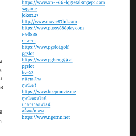
https://www.xn--66-lqi9etal8m3epc.com
sagame
joker123
http://www.movie87hd.com
https://www.pussy888play.com
พุซซี่888
ๆ
บาคาร่า
https://www.pgslot.golf
pgslot
https://www.pgheng99.ai
ึง
pgslot
น
live22
บ
หนังชนโรง
ดูหนังฟรี
อง
https://www.keepmovie.me
ดูหนังออนไลน์
บาคาร่าออนไลน์
สล็อตเว็บตรง
ช้
https://www.ngernn.net
ต