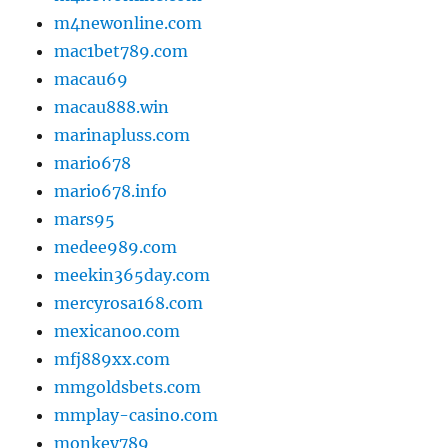
m4newonline.com
mac1bet789.com
macau69
macau888.win
marinapluss.com
mario678
mario678.info
mars95
medee989.com
meekin365day.com
mercyrosa168.com
mexicanoo.com
mfj889xx.com
mmgoldsbets.com
mmplay-casino.com
monkey789