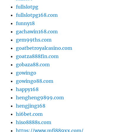
fullslotpg
fullslotpg168.com
funny18
gachawin168.com
gem99ths.com
goatbetroyalcasino.com
goatza888fin.com
gobaza88.com
gowingo
gowingo88.com
happy168
hengheng9899.com
hengjing168
hi6bet.com
hiso8888s.com
https://www.mfj889xx.com/