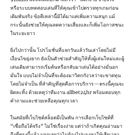
หรือระบบทดสอบเล่นที่ให้คุณเข้าไปตรวจทุกเกมก่อน
เดิมพันจริง ข้อดีเหล่านี้มิได้มาแค่เพิ่มความสนุก แม้
กระนั้นยังช่วยให้คุณลดความเสี่ยงและก็เพิ่มโอกาสชนะ
ในระยะยาว
ยิ่งไปกว่านั้น โปรโมชั่นที่แจกวันแล้ววันเล่าโดยไม่มี
เงื่อนไขยุ่งยาก ยังเป็นตัวช่วยสำคัญให้ทั้งผู้เล่นใหม่และผู้
เล่นเดิมสามารถเริ่มต้นหรือกลับมาเล่นได้อย่างมั่นอก
มั่นใจ แบบไม่จำเป็นที่จะต้องมาวิตกกังวลว่าจะขาดทุน
โดยไม่จำเป็น ที่สำคัญที่สุดคือการบริการ—ตรงนี้คุณจะ
ผิดละทิ้ง ด้วยเหตุว่าทีมงาน allbet24hr พร้อมตอบทุก
คำถามและช่วยเหลือคุณทุกเวลา
ในสมัยที่เว็บไซต์สล็อตมีเป็นพัน การเลือกเว็บไซต์ที่
“เชื่อถือได้จริง” ไม่ใช่เรื่องง่าย แต่ว่าถ้าเกิดคุณอ่านมา
ถึงที่ตรงนี้แล้ว บอกเลยว่าไม่ต้องไปมองหาให้เสียเวลา