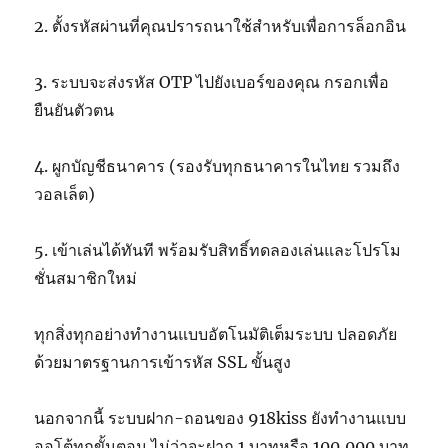
2. ตั้งรหัสผ่านที่คุณปรารถนาใช้สำหรับเพื่อการล็อกอิน
3. ระบบจะส่งรหัส OTP ไปยังเบอร์ของคุณ กรอกเพื่อ
ยืนยันตัวตน
4. ผูกบัญชีธนาคาร (รองรับทุกธนาคารในไทย รวมถึง
วอลเล็ต)
5. เข้าเล่นได้ทันที พร้อมรับสิทธิ์ทดลองเล่นและโปรโม
ชั่นสมาชิกใหม่
ทุกสิ่งทุกอย่างทำงานแบบอัตโนมัติเต็มระบบ ปลอดภัย
ด้วยมาตรฐานการเข้ารหัส SSL ขั้นสูง
นอกจากนี้ ระบบฝาก-ถอนของ 918kiss ยังทำงานแบบ
ออโต้ทุกขั้นตอน ไม่ว่าจะฝาก 1 บาทหรือ 100,000 บาท