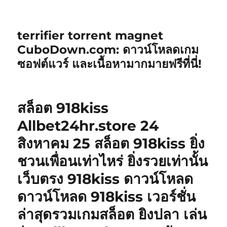
terrifier torrent magnet
CuboDown.com: ดาวน์โหลดเกม
ซอฟต์แวร์ และเนื้อหามากมายฟรีที่นี่!
สล็อต 918kiss
Allbet24hr.store 24
สิงหาคม 25 สล็อต 918kiss ยิ่ง
ชวนเพื่อนเท่าไหร่ ยิ่งรวยเท่านั้น
เว็บตรง 918kiss ดาวน์โหลด
ดาวน์โหลด 918kiss เวอร์ชั่น
ล่าสุดรวมเกมสล็อต ยิงปลา เล่น