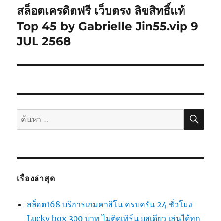
สล็อตเครดิตฟรี เว็บตรง ลิขสิทธิ์แท้
Top 45 by Gabrielle Jin55.vip 9
JUL 2568
ค้นห
ค้นหา:
เรื่องล่าสุด
สล็อต168 บริการเกมคาสิโน ครบครัน 24 ชั่วโมง
Lucky box 300 บาท ไม่ติดเทิร์น ยูสเดียว เล่นได้ทุก