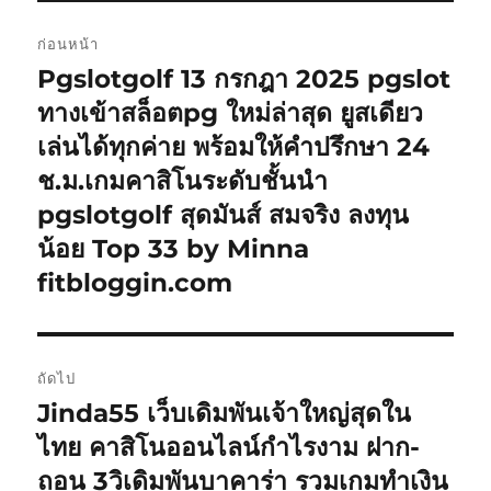
แนะแนว
ก่อนหน้า
เรื่อง
Pgslotgolf 13 กรกฎา 2025 pgslot
เรื่อง
ก่อน
ทางเข้าสล็อตpg ใหม่ล่าสุด ยูสเดียว
หน้า:
เล่นได้ทุกค่าย พร้อมให้คำปรึกษา 24
ช.ม.เกมคาสิโนระดับชั้นนำ
pgslotgolf สุดมันส์ สมจริง ลงทุน
น้อย Top 33 by Minna
fitbloggin.com
ถัดไป
Jinda55 เว็บเดิมพันเจ้าใหญ่สุดใน
เรื่อง
ต่อ
ไทย คาสิโนออนไลน์กำไรงาม ฝาก-
ไป:
ถอน 3วิเดิมพันบาคาร่า รวมเกมทำเงิน