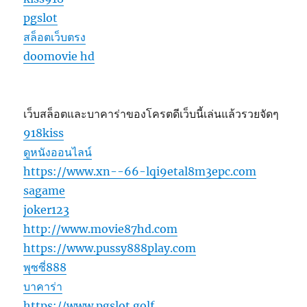
pgslot
สล็อตเว็บตรง
doomovie hd
เว็บสล็อตและบาคาร่าของโครตดีเว็บนี้เล่นแล้วรวยจัดๆ
918kiss
ดูหนังออนไลน์
https://www.xn--66-lqi9etal8m3epc.com
sagame
joker123
http://www.movie87hd.com
https://www.pussy888play.com
พุซซี่888
บาคาร่า
https://www.pgslot.golf