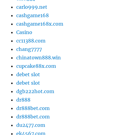
carlo999.net
cashgame168
cashgame168x.com
Casino
cc11388.com
chang7777
chinatown888.win
cupcake88x.com
debet slot
debet slot
dgb222hot.com
dr888
dr888bet.com
dr888bet.com
du2477.com
ek4567.com