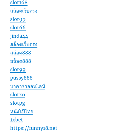
slot168
สล็อตเว็บตรง
slot99
slot66
jinda44
สล็อตเว็บตรง
สล็อต888
สล็อต888
slot99
pussy888
บาคาร่าออนไลน์
slotxo
slotpg
หนังโป๊ไทย
1xbet
https://funny18.net