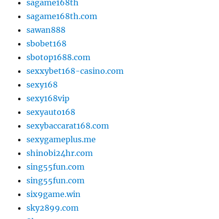
sagame168th
sagame168th.com
sawan888
sbobet168
sbotop1688.com
sexxybet168-casino.com
sexy168
sexy168vip
sexyauto168
sexybaccarat168.com
sexygameplus.me
shinobi24hr.com
sing55fun.com
sing55fun.com
six9game.win
sky2899.com