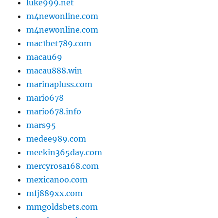
luke999.net
m4newonline.com
m4newonline.com
mac1bet789.com
macau69
macau888.win
marinapluss.com
mario678
mario678.info
mars95
medee989.com
meekin365day.com
mercyrosa168.com
mexicanoo.com
mfj889xx.com
mmgoldsbets.com