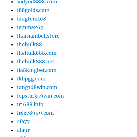
sudyod888s.com
t88golds.com
tangtem168
temmax69
thaisiambet.store
thehulk88
thehulk888.com
thehulk888.net
tia8kingbet.com
tkbpgg.com
tong168win.com
topstar359win.com
tr1688.info
tree78999.com
ufa77
ufa9r