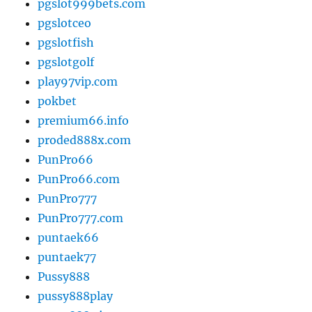
pgslot999bets.com
pgslotceo
pgslotfish
pgslotgolf
play97vip.com
pokbet
premium66.info
proded888x.com
PunPro66
PunPro66.com
PunPro777
PunPro777.com
puntaek66
puntaek77
Pussy888
pussy888play