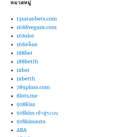
หมวดหมู่
13satanbets.com
1688vegasx.com
168slot
168สล็อต
188bet
188betth
1xbet
1xbetth
789pluss.com
8lots.me
918Kiss
918kiss เข้าสู่ระบบ
918kissauto
ABA