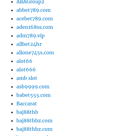
ABAGroup2
abbet789.com
acebet789.com
aden168ss.com
adm789.vip
allbet24hr
allone745s.com
alot66
alot666
amb slot
asb9999.com
babet555.com
Baccarat
baj88thb
baj88thbz.com
baj88thbz.com