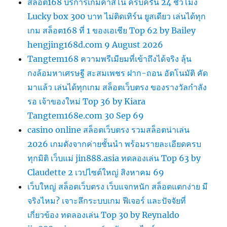
สล็อต168 บริการเกมคาสิโน ครบครัน 24 ชั่วโมง
Lucky box 300 บาท ไม่ติดเทิร์น ยูสเดียว เล่นได้ทุก
เกม สล็อต168 ที่ 1 ของเอเชีย Top 62 by Bailey
hengjing168d.com 9 August 2026
Tangtem168 ความพรีเมียมที่เข้าถึงได้จริง ลุ้น
กงล้อมหาเศรษฐี สะสมเพชร ฝาก-ถอน อัตโนมัติ คัด
มาแล้ว เล่นได้ทุกเกม สล็อตเว็บตรง ของรางวัลกำลัง
รอ เจ้าของใหม่ Top 36 by Kiara
Tangtem168e.com 30 Sep 69
casino online สล็อตเว็บตรง รวมสล็อตน่าเล่น
2026 เกมดังจากค่ายชั้นนำ พร้อมรายละเอียดครบ
ทุกมิติ เว็บแม่ jin888.asia ทดลองเล่น Top 63 by
Claudette 2 เวปไซต์ใหญ่ สิงหาคม 69
เว็บใหญ่ สล็อตเว็บตรง เว็บแจกหนัก สล็อตแตกง่าย มี
จริงไหม? เจาะลึกระบบเกม ฟีเจอร์ และปัจจัยที่
เกี่ยวข้อง ทดลองเล่น Top 30 by Reynaldo