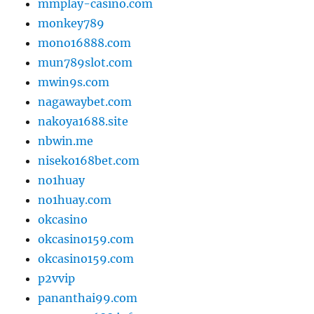
mmplay-casino.com
monkey789
mono16888.com
mun789slot.com
mwin9s.com
nagawaybet.com
nakoya1688.site
nbwin.me
niseko168bet.com
no1huay
no1huay.com
okcasino
okcasino159.com
okcasino159.com
p2vvip
pananthai99.com