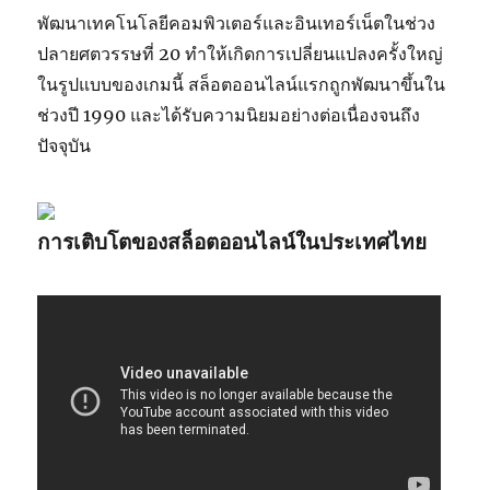
พัฒนาเทคโนโลยีคอมพิวเตอร์และอินเทอร์เน็ตในช่วง
ปลายศตวรรษที่ 20 ทำให้เกิดการเปลี่ยนแปลงครั้งใหญ่
ในรูปแบบของเกมนี้ สล็อตออนไลน์แรกถูกพัฒนาขึ้นใน
ช่วงปี 1990 และได้รับความนิยมอย่างต่อเนื่องจนถึง
ปัจจุบัน
การเติบโตของสล็อตออนไลน์ในประเทศไทย