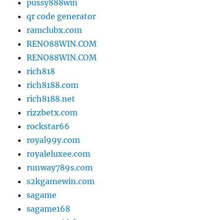
pussy888win
qr code generator
ramclubx.com
RENO88WIN.COM
RENO88WIN.COM
rich818
rich8188.com
rich8188.net
rizzbetx.com
rockstar66
royal99y.com
royaleluxee.com
runway789s.com
s2kgamewin.com
sagame
sagame168