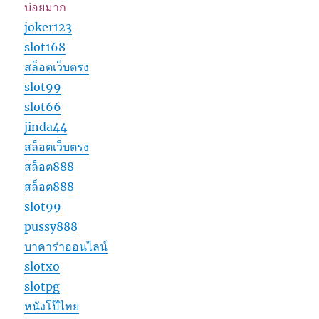
บ่อยมาก
joker123
slot168
สล็อตเว็บตรง
slot99
slot66
jinda44
สล็อตเว็บตรง
สล็อต888
สล็อต888
slot99
pussy888
บาคาร่าออนไลน์
slotxo
slotpg
หนังโป๊ไทย