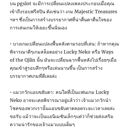
บน pgslot จะมีการเปลี่ยนแปลงเพลงประกอบเมื่อคุณ
เข้าถึงรอบฟรีสปิน ดังเช่นว่า เกม Majestic Treasures
ฯลฯ ซึ่งเป็นการสร้างบรรยากาศที่น่าตื่นตาตื่นใจของ
การเล่นเกมให้เยอะขึ้นนั่นเอง
• บางเกมเปลี่ยนแปลงพื้นหลังตามรอบที่เล่น: ถ้าหากคุณ
พิจารณาดีๆเกมสล็อตอย่าง Lucky Neko หรือ Ways
of the Qilin นั้น มันจะเปลี่ยนฉากพื้นหลังไปเรื่อยๆเมื่อ
คุณเข้าสู่รอบลึกๆหรือเล่นนานขึ้น เป็นการสร้าง
บรรยากาศเกมที่ดีเลยล่ะ
• แมวกวักแอบขยับตา: คนใดที่เป็นแฟนเกม Lucky
Neko อาจจะเคยพิจารณาอยู่แล้วว่า เจ้าแมวกวักนำ
โชคของพวกเรานั้นแอบขยับตาตลอดระยะเวลาเลยล่ะ
ขอรับ แม้ว่าจะเป็นแอนิเมชันเล็กๆแต่ว่าก็ช่วยส่งเสริม
ความน่ารักของเจ้าแมวแบบเต็มๆ