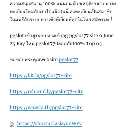
ความสนุกสนาน 100% แน่นอน ด้วยเหตุดังกล่าว มาลง
ทะเบียนใหม่กับเราได้แล้ววันนี้ ลงทะเบียนเป็นสมาชิก
ใหม่ฟรีกับระบบทางเข้าที่เยี่ยมที่สุดในไทย สมัครเลย!
pgslot เข้าสู่ระบบ ทางเข้าpg pgslot77.site 6 June
25 Ray ใหม่ pgslot77ปลอดภัย100% Top 65
ขอขอบพระคุณwebsite
pgslot77
https://bit.ly/pgslot77-site
https://rebrand.ly/pgslot77-site
https://wow.in.th/pgslot77-site
https://shorturl.asia/onWYv