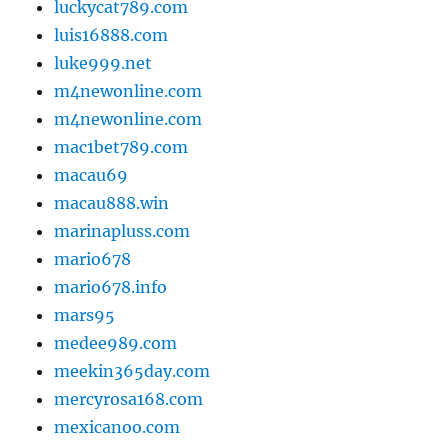
luckycat789.com
luis16888.com
luke999.net
m4newonline.com
m4newonline.com
mac1bet789.com
macau69
macau888.win
marinapluss.com
mario678
mario678.info
mars95
medee989.com
meekin365day.com
mercyrosa168.com
mexicanoo.com