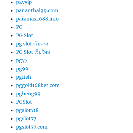
p2vvip
pananthai99.com
paramax1688.info
PG
PG Slot
pg slot เว็บตรง
PG Slot เว็บใหม่
pg77
pg99
pgfish
pggold168bet.com
pgheng99
PGSlot
pgslot718
pgslot77
pgslot77.com