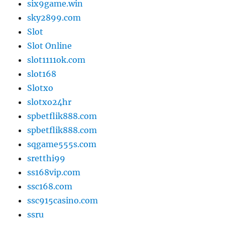
six9game.win
sky2899.com
Slot
Slot Online
slot1111ok.com
slot168
Slotxo
slotxo24hr
spbetflik888.com
spbetflik888.com
sqgame555s.com
sretthi99
ss168vip.com
ssc168.com
ssc915casino.com
ssru