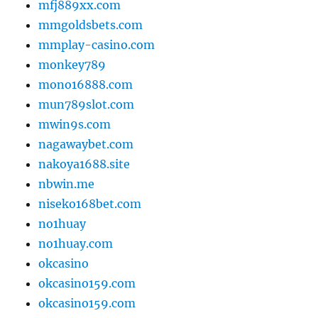
mfj889xx.com
mmgoldsbets.com
mmplay-casino.com
monkey789
mono16888.com
mun789slot.com
mwin9s.com
nagawaybet.com
nakoya1688.site
nbwin.me
niseko168bet.com
no1huay
no1huay.com
okcasino
okcasino159.com
okcasino159.com