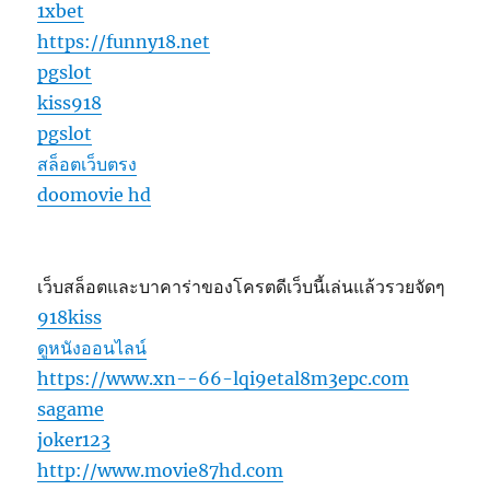
1xbet
https://funny18.net
pgslot
kiss918
pgslot
สล็อตเว็บตรง
doomovie hd
เว็บสล็อตและบาคาร่าของโครตดีเว็บนี้เล่นแล้วรวยจัดๆ
918kiss
ดูหนังออนไลน์
https://www.xn--66-lqi9etal8m3epc.com
sagame
joker123
http://www.movie87hd.com