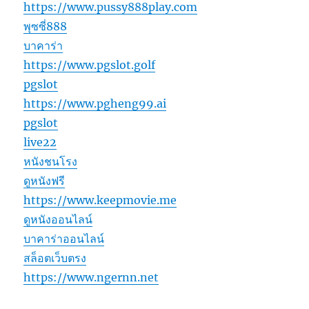
https://www.pussy888play.com
พุซซี่888
บาคาร่า
https://www.pgslot.golf
pgslot
https://www.pgheng99.ai
pgslot
live22
หนังชนโรง
ดูหนังฟรี
https://www.keepmovie.me
ดูหนังออนไลน์
บาคาร่าออนไลน์
สล็อตเว็บตรง
https://www.ngernn.net