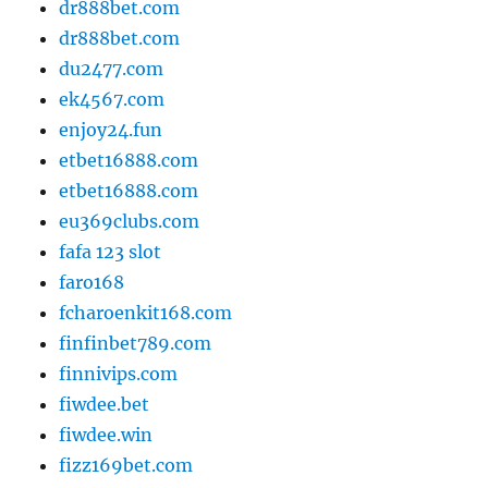
dr888bet.com
dr888bet.com
du2477.com
ek4567.com
enjoy24.fun
etbet16888.com
etbet16888.com
eu369clubs.com
fafa 123 slot
faro168
fcharoenkit168.com
finfinbet789.com
finnivips.com
fiwdee.bet
fiwdee.win
fizz169bet.com