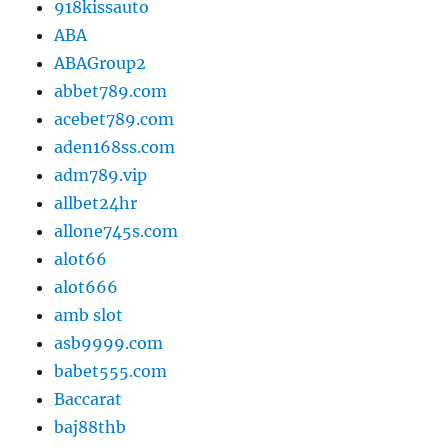
918kissauto
ABA
ABAGroup2
abbet789.com
acebet789.com
aden168ss.com
adm789.vip
allbet24hr
allone745s.com
alot66
alot666
amb slot
asb9999.com
babet555.com
Baccarat
baj88thb