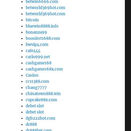
betwin6666.com
betworld369hot.com
betworld369hot.com
bitcoin
bluewin8888.info
bonanza99
boonlert1688.com
bwvip4.com
cafe444
carlo999.net
cashgame168
cashgame168x.com
Casino
cc11388.com
chang7777
chinatown888.win
cupcake88x.com
debet slot
debet slot
dgb222hot.com
dr888
dr888bet.com