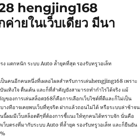
 28 hengjing168
ค่ายในเว็บเดียว มีนา
รง แตกหนัก ระบบ Auto ล้ำยุคที่สุด รองรับทรูวอเล็ท
มเป็นคนอีกคนหนึ่งที่เผลอไผลสำหรับการเล่นhengjing168 เพราะ
้งบันเทิงใจ ตื่นเต้น และก็ที่สำคัญยังสามารถทำกำไรได้จริง แม้
ัญของการเล่นสล็อต168ก็คือการเลือกเว็บไซต์ที่ดีและก็ไม่เป็น
งทีอาจเคยพบเว็บที่ทุจริต ฝากแล้วถอนไม่ได้ หรือระบบล่าช้าจน
ันนี้ผมมีเว็บสล็อตดีๆที่ต้องการชี้แนะให้ทุกคนได้ทราบจัก นั่นคือ
เว็บตรงที่มากับระบบ Auto ที่ล้ำยุค รองรับทรูวอเล็ท และก็ยืนยัน
0%