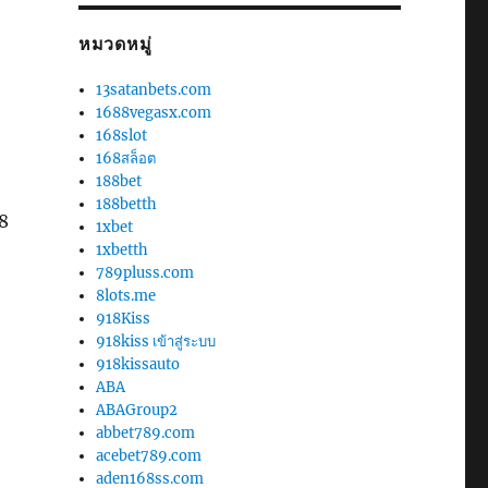
หมวดหมู่
13satanbets.com
1688vegasx.com
168slot
168สล็อต
188bet
188betth
68
1xbet
1xbetth
789pluss.com
8lots.me
918Kiss
918kiss เข้าสู่ระบบ
918kissauto
ABA
ABAGroup2
abbet789.com
acebet789.com
aden168ss.com