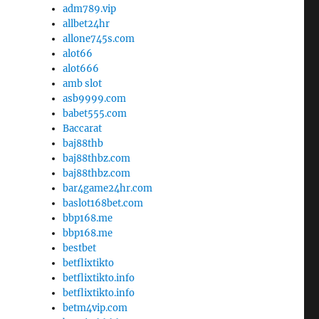
adm789.vip
allbet24hr
allone745s.com
alot66
alot666
amb slot
asb9999.com
ฏ
babet555.com
Baccarat
baj88thb
baj88thbz.com
baj88thbz.com
bar4game24hr.com
baslot168bet.com
bbp168.me
bbp168.me
bestbet
betflixtikto
betflixtikto.info
betflixtikto.info
betm4vip.com