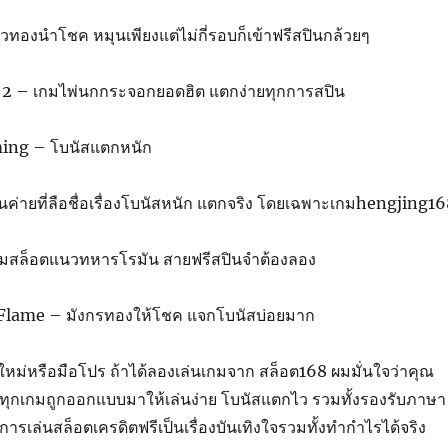
วทองนำโชค หมุนเพียงแต่ไม่กี่รอบก็เข้าฟรีสปินกล้วยๆ
2 – เกมไพ่นกกระจอกยอดฮิต แตกง่ายทุกการสปิน
ming – โบนัสแตกหนัก
ค่ายที่ลือชื่อเรื่องโบนัสหนัก แตกจริง โดยเฉพาะเกมhengjing1
กมสล็อตแนวทหารโรมัน สายฟรีสปินจำต้องลอง
Flame – มังกรทองให้โชค แจกโบนัสบ่อยมาก
อใหม่หรือมือโปร ถ้าได้ลองเล่นเกมจาก สล็อต168 ผมมั่นใจว่าคุณ
าทุกเกมถูกออกแบบมาให้เล่นง่าย โบนัสแตกไว รวมทั้งรองรับภาษา
่อการเล่นสล็อตเครดิตฟรีเป็นเรื่องบันเทิงใจรวมทั้งทำกำไรได้จริง